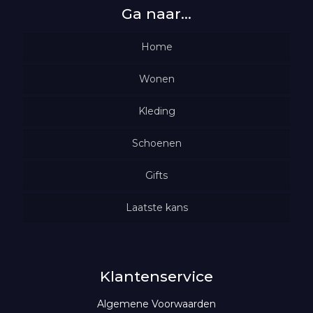
Ga naar…
Home
Wonen
Woondecoratie
Kleding
Schoenen
Verlichting
Truien
Wasparfum
Gifts
Shirts
Vesten
Geurolie met tekst
Kaarsen & geuren
Laatste kans
Jurken
Tops
100% Leuk
Rokken
Kaarsen
Cadeaubon
Scentchips
Jeans
Klantenservice
Algemene Voorwaarden
Geurdiffusers
Jassen
Broeken