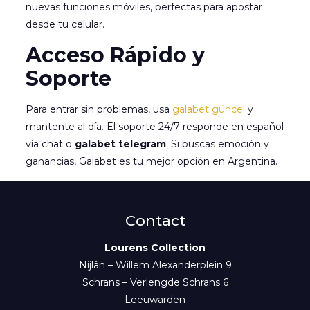
nuevas funciones móviles, perfectas para apostar
desde tu celular.
Acceso Rápido y
Soporte
Para entrar sin problemas, usa
galabet güncel
y
mantente al día. El soporte 24/7 responde en español
vía chat o
galabet telegram
. Si buscas emoción y
ganancias, Galabet es tu mejor opción en Argentina.
Contact
Lourens Collection
Nijlân – Willem Alexanderplein 9
Schrans – Verlengde Schrans 6
Leeuwarden