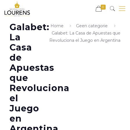
0
Galabet:
Home
Geen categorie
Galabet: La Casa de Apuestas que
La
Revoluciona el Juego en Argentina
Casa
de
Apuestas
que
Revoluciona
el
Juego
en
Argentina