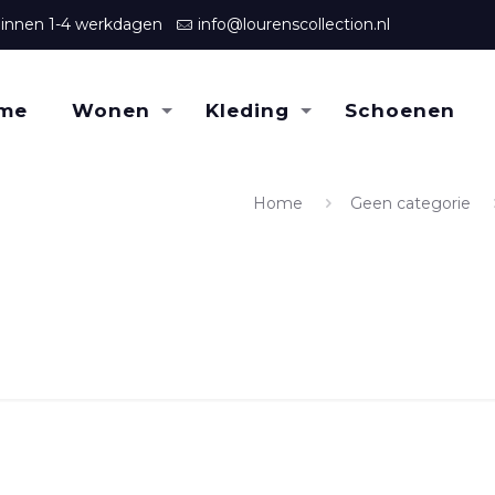
binnen 1-4 werkdagen
info@lourenscollection.nl
me
Wonen
Kleding
Schoenen
Home
Geen categorie