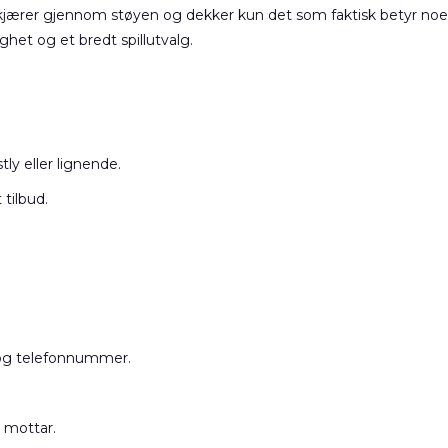
skjærer gjennom støyen og dekker kun det som faktisk betyr noe
het og et bredt spillutvalg.
ly eller lignende.
 tilbud.
 og telefonnummer.
 mottar.