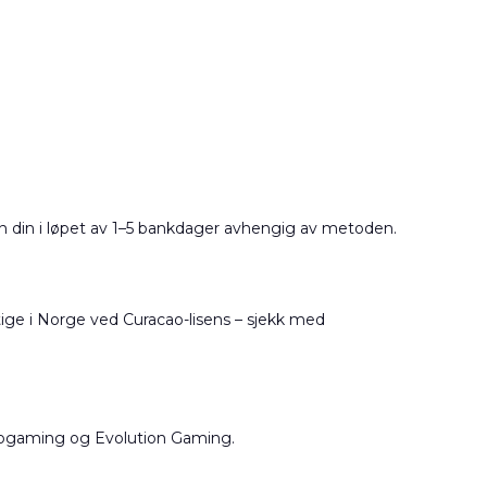
en din i løpet av 1–5 bankdager avhengig av metoden.
ktige i Norge ved Curacao-lisens – sjekk med
Microgaming og Evolution Gaming.