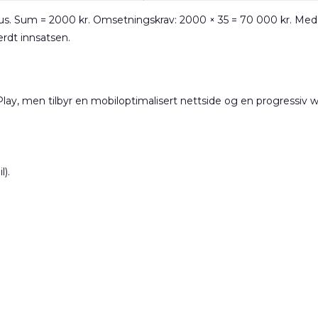
onus. Sum = 2000 kr. Omsetningskrav: 2000 × 35 = 70 000 kr. Med
rdt innsatsen.
lay, men tilbyr en mobiloptimalisert nettside og en progressiv 
l).