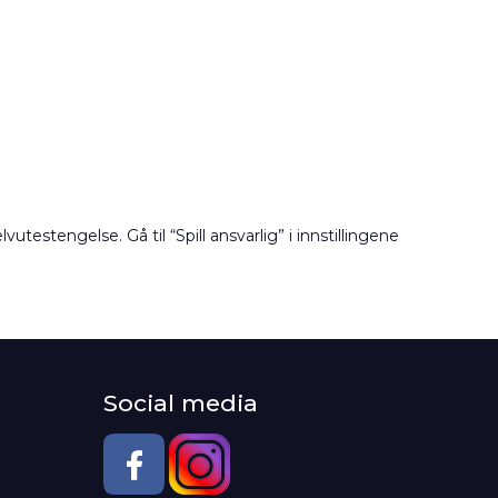
utestengelse. Gå til “Spill ansvarlig” i innstillingene
Social media