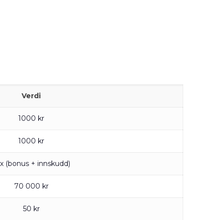
Verdi
1000 kr
1000 kr
x (bonus + innskudd)
70 000 kr
50 kr