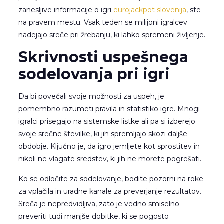
zanesljive informacije o igri
eurojackpot slovenija
, ste
na pravem mestu. Vsak teden se milijoni igralcev
nadejajo sreče pri žrebanju, ki lahko spremeni življenje.
Skrivnosti uspešnega
sodelovanja pri igri
Da bi povečali svoje možnosti za uspeh, je
pomembno razumeti pravila in statistiko igre. Mnogi
igralci prisegajo na sistemske listke ali pa si izberejo
svoje srečne številke, ki jih spremljajo skozi daljše
obdobje. Ključno je, da igro jemljete kot sprostitev in
nikoli ne vlagate sredstev, ki jih ne morete pogrešati.
Ko se odločite za sodelovanje, bodite pozorni na roke
za vplačila in uradne kanale za preverjanje rezultatov.
Sreča je nepredvidljiva, zato je vedno smiselno
preveriti tudi manjše dobitke, ki se pogosto