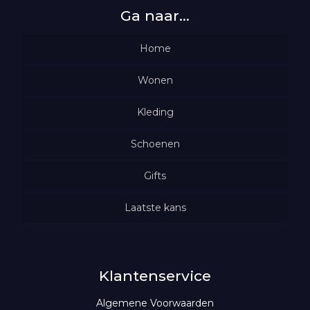
Ga naar…
Home
Wonen
Woondecoratie
Kleding
Schoenen
Verlichting
Truien
Wasparfum
Gifts
Shirts
Vesten
Geurolie met tekst
Kaarsen & geuren
Laatste kans
Jurken
Tops
100% Leuk
Rokken
Kaarsen
Cadeaubon
Scentchips
Jeans
Klantenservice
Algemene Voorwaarden
Geurdiffusers
Jassen
Broeken