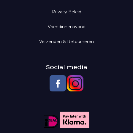
Geurolie voor diffuser
Leggings
Privacy Beleid
Scentlamp
Vriendinnenavond
Scentoil
Verzenden & Retourneren
Social media