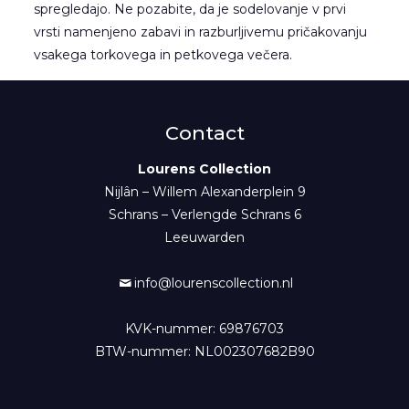
spregledajo. Ne pozabite, da je sodelovanje v prvi
vrsti namenjeno zabavi in razburljivemu pričakovanju
vsakega torkovega in petkovega večera.
Contact
Lourens Collection
Nijlân – Willem Alexanderplein 9
Schrans – Verlengde Schrans 6
Leeuwarden
info@lourenscollection.nl
KVK-nummer: 69876703
BTW-nummer: NL002307682B90