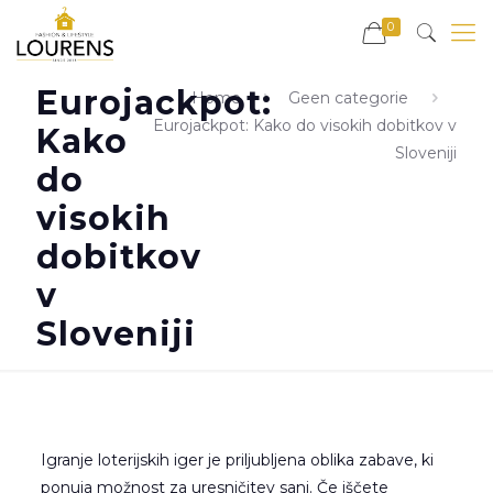
0
Eurojackpot:
Home
Geen categorie
Eurojackpot: Kako do visokih dobitkov v
Kako
Sloveniji
do
visokih
dobitkov
v
Sloveniji
Igranje loterijskih iger je priljubljena oblika zabave, ki
ponuja možnost za uresničitev sanj. Če iščete