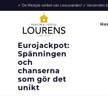
✓ De lifestyle winkel van Leeuwarden! ✓ Verzenden 
Ho
Eurojackpot:
Spänningen
och
chanserna
som gör det
unikt