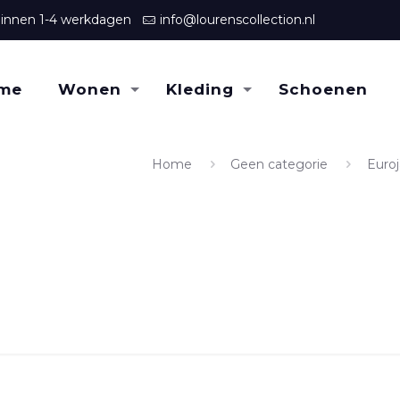
binnen 1-4 werkdagen
info@lourenscollection.nl
me
Wonen
Kleding
Schoenen
Home
Geen categorie
Euro