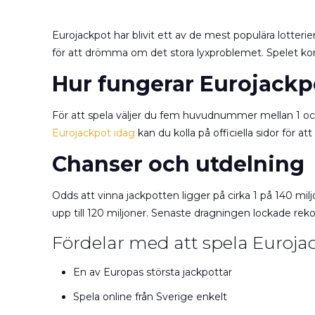
Eurojackpot har blivit ett av de mest populära lotteri
för att drömma om det stora lyxproblemet. Spelet kom
Hur fungerar Eurojackp
För att spela väljer du fem huvudnummer mellan 1 och 5
Eurojackpot idag
kan du kolla på officiella sidor för at
Chanser och utdelning
Odds att vinna jackpotten ligger på cirka 1 på 140 mi
upp till 120 miljoner. Senaste dragningen lockade re
Fördelar med att spela Euroja
En av Europas största jackpottar
Spela online från Sverige enkelt