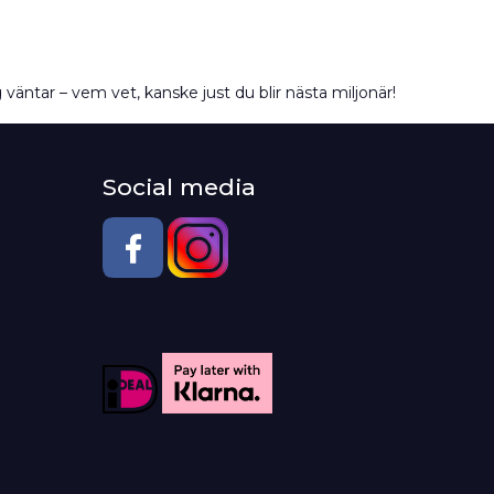
väntar – vem vet, kanske just du blir nästa miljonär!
Social media