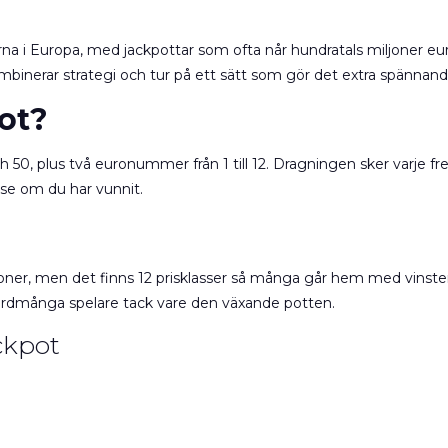
erna i Europa, med jackpottar som ofta når hundratals miljoner eu
binerar strategi och tur på ett sätt som gör det extra spännand
ot?
0, plus två euronummer från 1 till 12. Dragningen sker varje fred
t se om du har vunnit.
ljoner, men det finns 12 prisklasser så många går hem med vinste
kordmånga spelare tack vare den växande potten.
ckpot