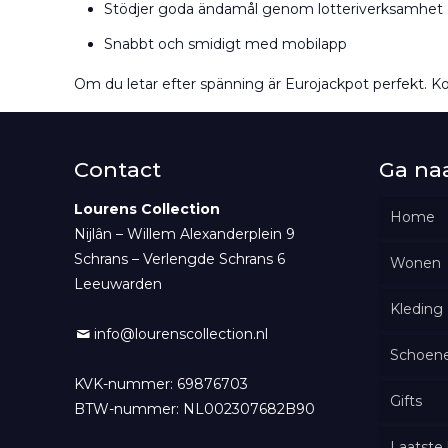
Stödjer goda ändamål genom lotteriverksamhet
Snabbt och smidigt med mobilapp
Om du letar efter spänning är Eurojackpot perfekt. Kom
Contact
Ga na
Lourens Collection
Home
Nijlân – Willem Alexanderplein 9
Schrans – Verlengde Schrans 6
Wonen
Leeuwarden
Kleding
Woon
info@lourenscollection.nl
Schoen
Verli
Truie
KVK-nummer: 69876703
Gifts
Wasp
Shirt
Ve
BTW-nummer: NL002307682B90
Laatste
Kaar
Jurk
Geuro
To