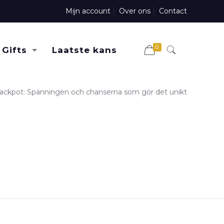
Mijn account
Over ons
Contact
0
Gifts
Laatste kans
jackpot: Spänningen och chanserna som gör det unikt