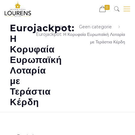
0
Eurojackpot:
Home
Geen categorie
Eurojackpot: Η Κορυφαία Ευρωπαϊκή Λοταρία
Η
με Τεράστια Κέρδη
Κορυφαία
Ευρωπαϊκή
Λοταρία
με
Τεράστια
Κέρδη