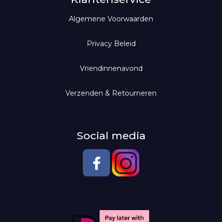
Algemene Voorwaarden
Geurdiffusers
Jassen
Broeken
Geurolie voor diffuser
Leggings
Privacy Beleid
Scentlamp
Vriendinnenavond
Scentoil
Verzenden & Retourneren
Social media