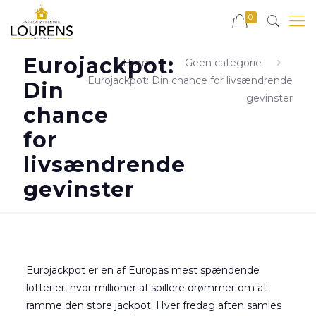
0
Eurojackpot:
Home
Geen categorie
Eurojackpot: Din chance for livsændrende
Din
gevinster
chance
for
livsændrende
gevinster
Eurojackpot er en af Europas mest spændende
lotterier, hvor millioner af spillere drømmer om at
ramme den store jackpot. Hver fredag aften samles