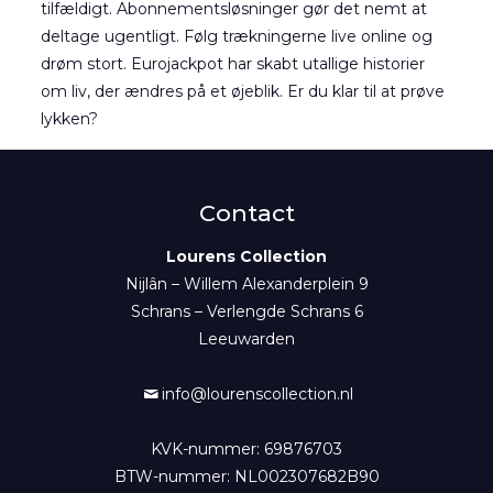
tilfældigt. Abonnementsløsninger gør det nemt at
deltage ugentligt. Følg trækningerne live online og
drøm stort. Eurojackpot har skabt utallige historier
om liv, der ændres på et øjeblik. Er du klar til at prøve
lykken?
Contact
Lourens Collection
Nijlân – Willem Alexanderplein 9
Schrans – Verlengde Schrans 6
Leeuwarden
info@lourenscollection.nl
KVK-nummer: 69876703
BTW-nummer: NL002307682B90