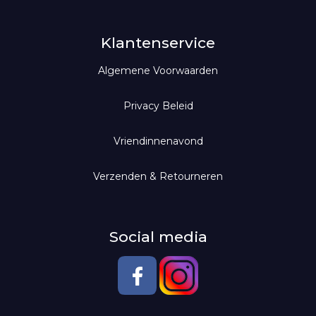
100% Leuk
Rokken
Kaarsen
Cadeaubon
Scentchips
Jeans
Klantenservice
Algemene Voorwaarden
Geurdiffusers
Jassen
Broeken
Geurolie voor diffuser
Leggings
Privacy Beleid
Scentlamp
Vriendinnenavond
Scentoil
Verzenden & Retourneren
Social media