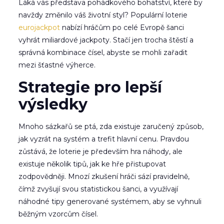
Láká vás představa pohádkového bohatství, které by
navždy změnilo váš životní styl? Populární loterie
eurojackpot
nabízí hráčům po celé Evropě šanci
vyhrát miliardové jackpoty. Stačí jen trocha štěstí a
správná kombinace čísel, abyste se mohli zařadit
mezi šťastné výherce.
Strategie pro lepší
výsledky
Mnoho sázkařů se ptá, zda existuje zaručený způsob,
jak vyzrát na systém a trefit hlavní cenu. Pravdou
zůstává, že loterie je především hra náhody, ale
existuje několik tipů, jak ke hře přistupovat
zodpovědněji. Mnozí zkušení hráči sází pravidelně,
čímž zvyšují svou statistickou šanci, a využívají
náhodné tipy generované systémem, aby se vyhnuli
běžným vzorcům čísel.