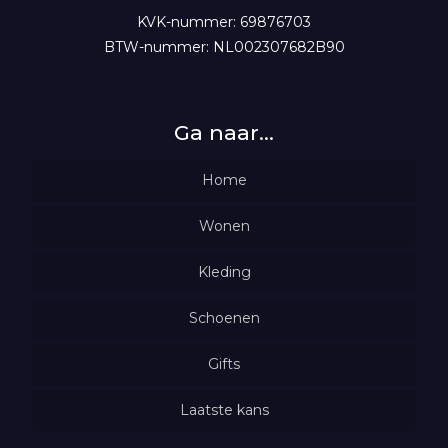
KVK-nummer: 69876703
BTW-nummer: NL002307682B90
Ga naar…
Home
Wonen
Woondecoratie
Kleding
Schoenen
Verlichting
Truien
Wasparfum
Gifts
Shirts
Vesten
Geurolie met tekst
Kaarsen & geuren
Laatste kans
Jurken
Tops