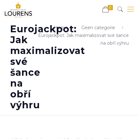
0
Eurojackpot:
Home
Geen categorie
Eurojackpot: Jak maximalizovat své šance
Jak
na obří výhru
maximalizovat
své
šance
na
obří
výhru