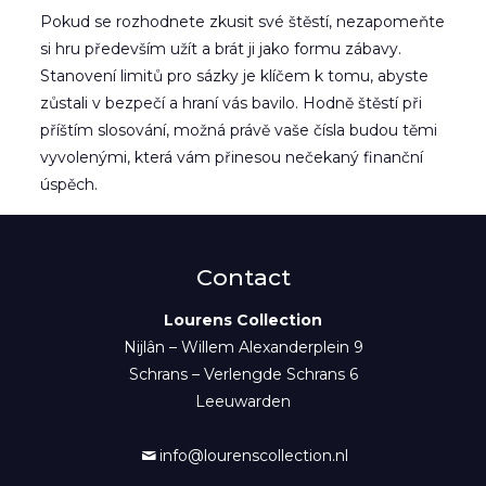
Pokud se rozhodnete zkusit své štěstí, nezapomeňte
si hru především užít a brát ji jako formu zábavy.
Stanovení limitů pro sázky je klíčem k tomu, abyste
zůstali v bezpečí a hraní vás bavilo. Hodně štěstí při
příštím slosování, možná právě vaše čísla budou těmi
vyvolenými, která vám přinesou nečekaný finanční
úspěch.
Contact
Lourens Collection
Nijlân – Willem Alexanderplein 9
Schrans – Verlengde Schrans 6
Leeuwarden
info@lourenscollection.nl