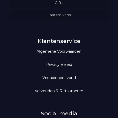
Wasparfum
Gifts
Shirts
Vesten
Geurolie met tekst
Kaarsen & geuren
Laatste kans
Jurken
Tops
100% Leuk
Rokken
Kaarsen
Cadeaubon
Scentchips
Jeans
Klantenservice
Algemene Voorwaarden
Geurdiffusers
Jassen
Broeken
Geurolie voor diffuser
Leggings
Privacy Beleid
Scentlamp
Vriendinnenavond
Scentoil
Verzenden & Retourneren
Social media