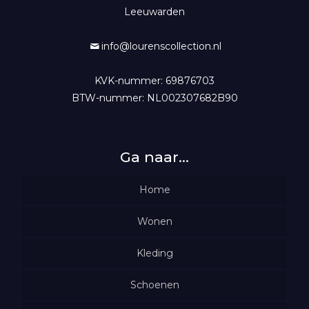
Leeuwarden
info@lourenscollection.nl
KVK-nummer: 69876703
BTW-nummer: NL002307682B90
Ga naar…
Home
Wonen
Woondecoratie
Kleding
Schoenen
Verlichting
Truien