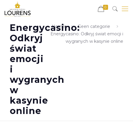
0
Energycasino:
Home
Geen categorie
Energycasino: Odkryj świat emocji i
Odkryj
wygranych w kasynie online
świat
emocji
i
wygranych
w
kasynie
online