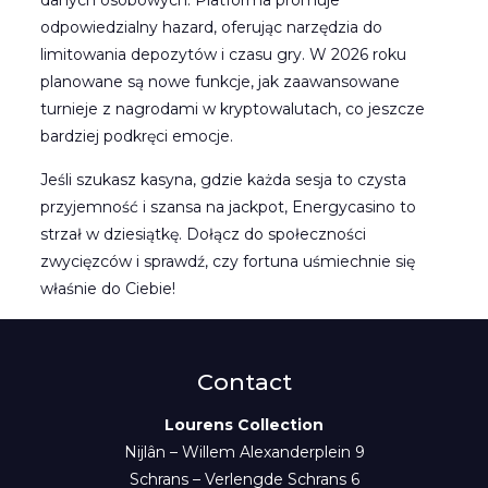
danych osobowych. Platforma promuje
odpowiedzialny hazard, oferując narzędzia do
limitowania depozytów i czasu gry. W 2026 roku
planowane są nowe funkcje, jak zaawansowane
turnieje z nagrodami w kryptowalutach, co jeszcze
bardziej podkręci emocje.
Jeśli szukasz kasyna, gdzie każda sesja to czysta
przyjemność i szansa na jackpot, Energycasino to
strzał w dziesiątkę. Dołącz do społeczności
zwycięzców i sprawdź, czy fortuna uśmiechnie się
właśnie do Ciebie!
Contact
Lourens Collection
Nijlân – Willem Alexanderplein 9
Schrans – Verlengde Schrans 6