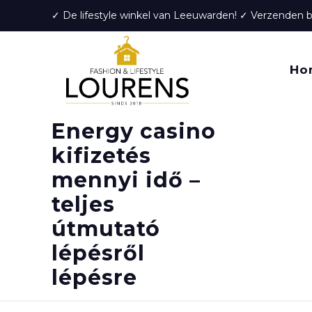
✓ De lifestyle winkel van Leeuwarden! ✓ Verzenden 
Ho
Energy casino
kifizetés
mennyi idő –
teljes
útmutató
lépésről
lépésre