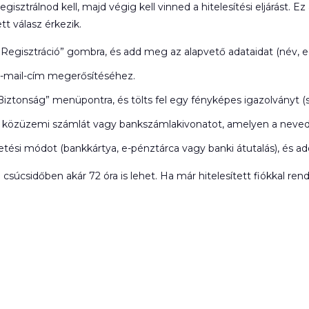
isztrálnod kell, majd végig kell vinned a hitelesítési eljárást. 
tt válasz érkezik.
a „Regisztráció” gombra, és add meg az alapvető adataidat (név, e
 e-mail-cím megerősítéséhez.
iztonság” menüpontra, és tölts fel egy fényképes igazolványt (sz
bi közüzemi számlát vagy bankszámlakivonatot, amelyen a neved
izetési módot (bankkártya, e-pénztárca vagy banki átutalás), és 
súcsidőben akár 72 óra is lehet. Ha már hitelesített fiókkal rende