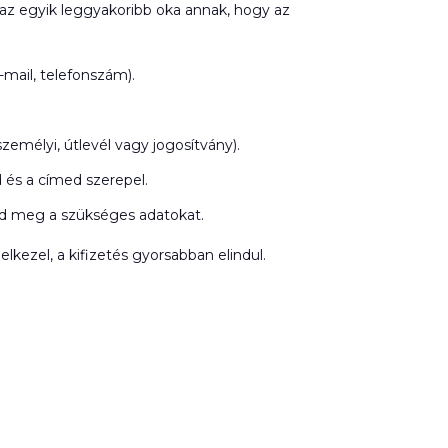
Ez az egyik leggyakoribb oka annak, hogy az
-mail, telefonszám).
emélyi, útlevél vagy jogosítvány).
 és a címed szerepel.
add meg a szükséges adatokat.
lkezel, a kifizetés gyorsabban elindul.