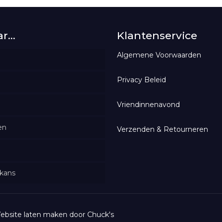
ar…
Klantenservice
Algemene Voorwaarden
Privacy Beleid
decoratie
Vriendinnenavond
en
chting
n
Verzenden & Retourneren
arfum
s
sten
 kans
sen & geuren
en
lie met tekst
ps
en
 Leuk
arsen
ebsite laten maken
door Chuck's
s
aubon
entchips