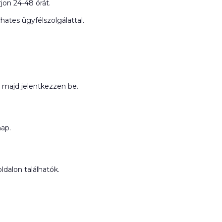
jon 24-48 órát.
chates ügyfélszolgálattal.
, majd jelentkezzen be.
nap.
dalon találhatók.