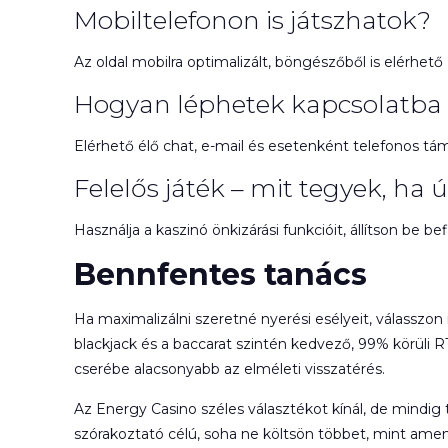
Mobiltelefonon is játszhatok?
Az oldal mobilra optimalizált, böngészőből is elérhet
Hogyan léphetek kapcsolatba a
Elérhető élő chat, e-mail és esetenként telefonos tá
Felelős játék – mit tegyek, h
Használja a kaszinó önkizárási funkcióit, állítson be be
Bennfentes tanács
Ha maximalizálni szeretné nyerési esélyeit, válasszon
blackjack és a baccarat szintén kedvező, 99% körüli 
cserébe alacsonyabb az elméleti visszatérés.
Az Energy Casino széles választékot kínál, de mindig 
szórakoztató célú, soha ne költsön többet, mint amen