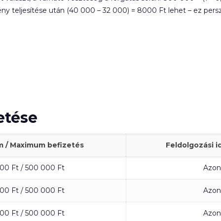
ny teljesítése után (40 000 – 32 000) = 8000 Ft lehet – ez persz
etése
 / Maximum befizetés
Feldolgozási i
00 Ft / 500 000 Ft
Azon
00 Ft / 500 000 Ft
Azon
00 Ft / 500 000 Ft
Azon