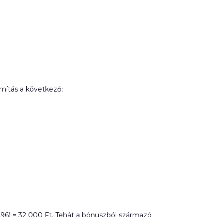
ámítás a következő:
,96) = 32 000 Ft. Tehát a bónuszból származó