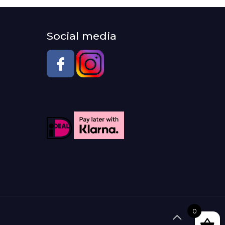
Social media
0