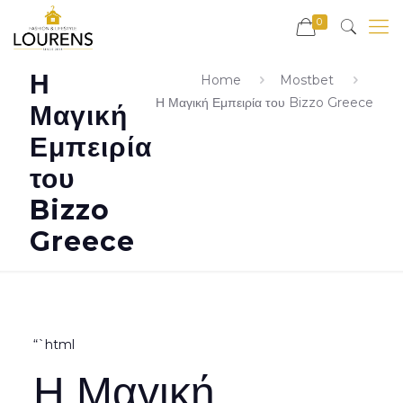
0
Η
Home
Mostbet
Η Μαγική Εμπειρία του Bizzo Greece
Μαγική
Εμπειρία
του
Bizzo
Greece
“`html
Η Μαγική