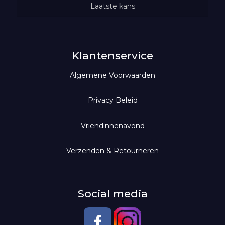
Geurolie met tekst
Kaarsen & geuren
Laatste kans
Jurken
Tops
100% Leuk
Rokken
Kaarsen
Cadeaubon
Scentchips
Jeans
Klantenservice
Algemene Voorwaarden
Geurdiffusers
Jassen
Broeken
Geurolie voor diffuser
Leggings
Privacy Beleid
Scentlamp
Vriendinnenavond
Scentoil
Verzenden & Retourneren
Social media