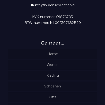
info@lourenscollection.nl
KVK-nummer: 69876703
BTW-nummer: NL002307682B90
Ga naar…
Home
Wonen
Woondecoratie
Kleding
Schoenen
Verlichting
Truien
Wasparfum
Gifts
Shirts
Vesten