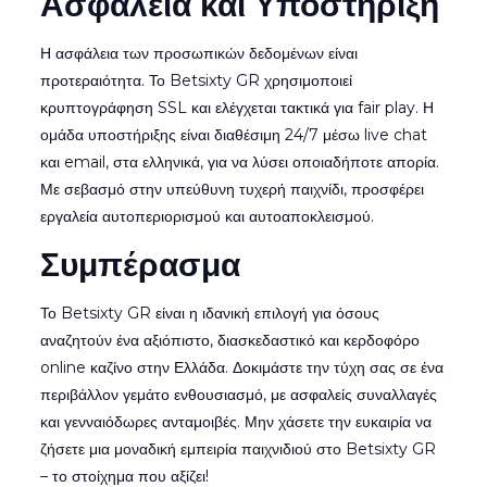
Ασφάλεια και Υποστήριξη
Η ασφάλεια των προσωπικών δεδομένων είναι
προτεραιότητα. Το Betsixty GR χρησιμοποιεί
κρυπτογράφηση SSL και ελέγχεται τακτικά για fair play. Η
ομάδα υποστήριξης είναι διαθέσιμη 24/7 μέσω live chat
και email, στα ελληνικά, για να λύσει οποιαδήποτε απορία.
Με σεβασμό στην υπεύθυνη τυχερή παιχνίδι, προσφέρει
εργαλεία αυτοπεριορισμού και αυτοαποκλεισμού.
Συμπέρασμα
Το Betsixty GR είναι η ιδανική επιλογή για όσους
αναζητούν ένα αξιόπιστο, διασκεδαστικό και κερδοφόρο
online καζίνο στην Ελλάδα. Δοκιμάστε την τύχη σας σε ένα
περιβάλλον γεμάτο ενθουσιασμό, με ασφαλείς συναλλαγές
και γενναιόδωρες ανταμοιβές. Μην χάσετε την ευκαιρία να
ζήσετε μια μοναδική εμπειρία παιχνιδιού στο Betsixty GR
– το στοίχημα που αξίζει!