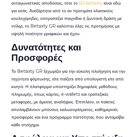
ανταγωνιστικές αποδόσεις, τότε το
60 betsixty
είναι εδώ
για εσάς. Ανεξάρτητα από το αν προτιμάτε κλασικούς
κουλοχέρηδες, επιτραπέζια παιχνίδια ή ζωντανή δράση με
ντίλερ, το Betsixty GR καλύπτει όλες τις προτιμήσεις με
υψηλή ποιότητα γραφικών και ήχου.
Δυνατότητες και
Προσφορές
Το Betsixty GR ξεχωρίζει για την εύκολη πλοήγηση και την
ταχύτητα φόρτωσης, είτε παίζετε από υπολογιστή είτε από
κινητό. Η πλατφόρμα υποστηρίζει δημοφιλείς μεθόδους
πληρωμής, όπως κάρτες, e-wallets και τραπεζικές
μεταφορές, με άμεσες αναλήψεις. Επιπλέον, οι παίκτες
απολαμβάνουν μπόνους καλωσορίσματος, καθημερινές
προσφορές και ένα πρόγραμμα πιστότητας που ανταμείβει
κάθε στοίχημα.