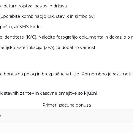
, datum rojstva, naslov in država.
(uporabite kombinacijo črk, številk in simbolov).
-pošto, ali SMS-kode.
je identitete (KYC). Naložite fotografijo dokumenta in dokazilo o 
openjsko avtentikacijo (2FA) za dodatno varnost.
čuje bonus na polog in brezplačne vrtljaje. Pomembno je razumeti 
 stavnih zahtev in časovne omejitve so ključni.
Primer izračuna bonusa
a