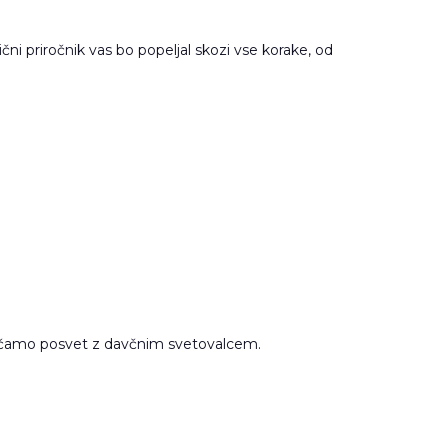
ični priročnik vas bo popeljal skozi vse korake, od
oročamo posvet z davčnim svetovalcem.