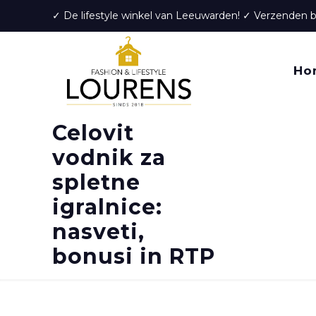
✓ De lifestyle winkel van Leeuwarden! ✓ Verzenden 
Ho
Celovit
vodnik za
spletne
igralnice:
nasveti,
bonusi in RTP