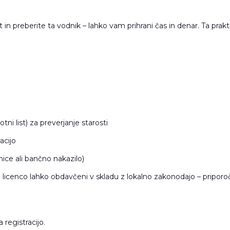
 in preberite ta vodnik – lahko vam prihrani čas in denar. Ta prakt
ni list) za preverjanje starosti
acijo
ice ali bančno nakazilo)
ko licenco lahko obdavčeni v skladu z lokalno zakonodajo – prip
 registracijo.