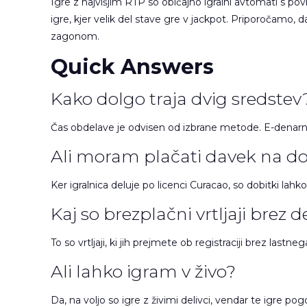
Igre z najvišjim RTP so običajno igralni avtomati s p
igre, kjer velik del stave gre v jackpot. Priporočamo,
zagonom.
Quick Answers
Kako dolgo traja dvig sredstev
Čas obdelave je odvisen od izbrane metode. E-denarnic
Ali moram plačati davek na do
Ker igralnica deluje po licenci Curacao, so dobitki 
Kaj so brezplačni vrtljaji brez 
To so vrtljaji, ki jih prejmete ob registraciji brez las
Ali lahko igram v živo?
Da, na voljo so igre z živimi delivci, vendar te igre 