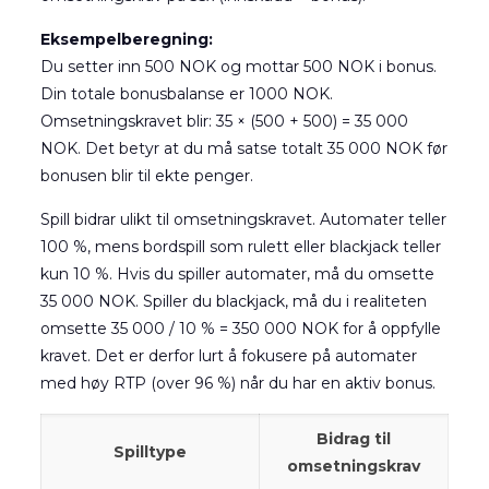
Eksempelberegning:
Du setter inn 500 NOK og mottar 500 NOK i bonus.
Din totale bonusbalanse er 1000 NOK.
Omsetningskravet blir: 35 × (500 + 500) = 35 000
NOK. Det betyr at du må satse totalt 35 000 NOK før
bonusen blir til ekte penger.
Spill bidrar ulikt til omsetningskravet. Automater teller
100 %, mens bordspill som rulett eller blackjack teller
kun 10 %. Hvis du spiller automater, må du omsette
35 000 NOK. Spiller du blackjack, må du i realiteten
omsette 35 000 / 10 % = 350 000 NOK for å oppfylle
kravet. Det er derfor lurt å fokusere på automater
med høy RTP (over 96 %) når du har en aktiv bonus.
Bidrag til
Spilltype
omsetningskrav