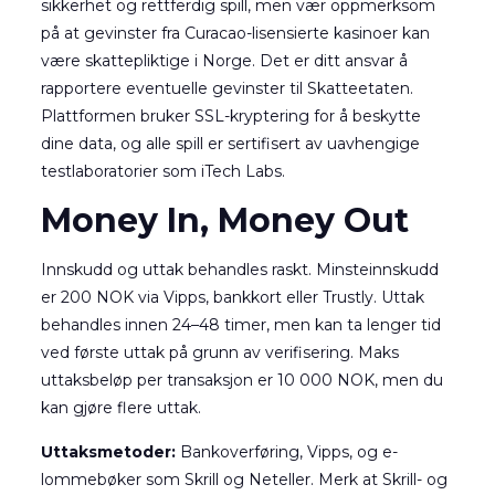
sikkerhet og rettferdig spill, men vær oppmerksom
på at gevinster fra Curacao-lisensierte kasinoer kan
være skattepliktige i Norge. Det er ditt ansvar å
rapportere eventuelle gevinster til Skatteetaten.
Plattformen bruker SSL-kryptering for å beskytte
dine data, og alle spill er sertifisert av uavhengige
testlaboratorier som iTech Labs.
Money In, Money Out
Innskudd og uttak behandles raskt. Minsteinnskudd
er 200 NOK via Vipps, bankkort eller Trustly. Uttak
behandles innen 24–48 timer, men kan ta lenger tid
ved første uttak på grunn av verifisering. Maks
uttaksbeløp per transaksjon er 10 000 NOK, men du
kan gjøre flere uttak.
Uttaksmetoder:
Bankoverføring, Vipps, og e-
lommebøker som Skrill og Neteller. Merk at Skrill- og