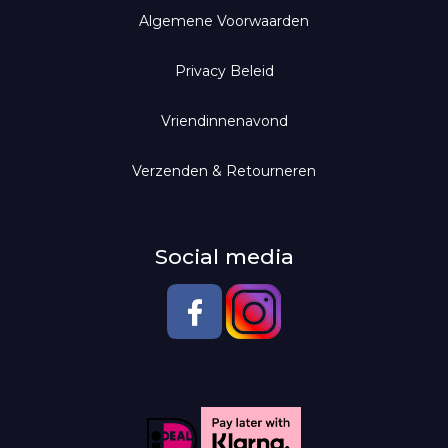
Algemene Voorwaarden
Geurdiffusers
Jassen
Broeken
Geurolie voor diffuser
Leggings
Privacy Beleid
Scentlamp
Vriendinnenavond
Scentoil
Verzenden & Retourneren
Social media