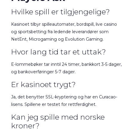
Hvilke spill er tilgjengelige?
Kasinoet tilbyr spilleautomater, bordspill, live casino
og sportsbetting fra ledende leverandører som
NetEnt, Microgaming og Evolution Gaming.
Hvor lang tid tar et uttak?
E-lommebøker tar inntil 24 timer, bankkort 3-5 dager,
og bankoverføringer 5-7 dager.
Er kasinoet trygt?
Ja, det benytter SSL-kryptering og har en Curacao-
lisens. Spillene er testet for rettferdighet.
Kan jeg spille med norske
kroner?