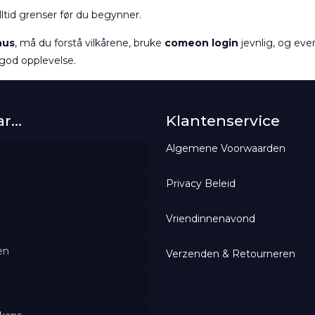
alltid grenser før du begynner.
nus
, må du forstå vilkårene, bruke
comeon login
jevnlig, og eve
 god opplevelse.
ar…
Klantenservice
Algemene Voorwaarden
Privacy Beleid
decoratie
Vriendinnenavond
en
chting
n
Verzenden & Retourneren
arfum
s
sten