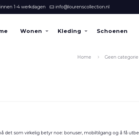
binnen 1-4 werkdagen
info@lourenscollection.nl
me
Wonen
Kleding
Schoenen
Home
Geen categorie
å det som virkelig betyr noe: bonuser, mobiltilgang og å få utbeta