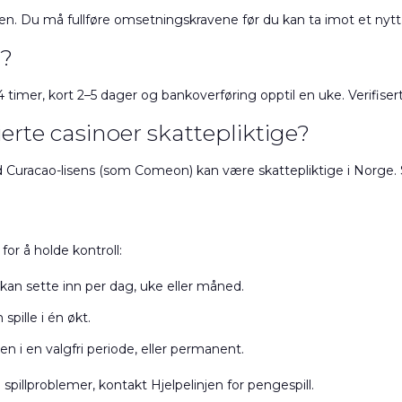
n. Du må fullføre omsetningskravene før du kan ta imot et nytt 
g?
 timer, kort 2–5 dager og bankoverføring opptil en uke. Verifiser
erte casinoer skattepliktige?
Curacao-lisens (som Comeon) kan være skattepliktige i Norge. Sj
 for å holde kontroll:
an sette inn per dag, uke eller måned.
pille i én økt.
n i en valgfri periode, eller permanent.
 spillproblemer, kontakt Hjelpelinjen for pengespill.