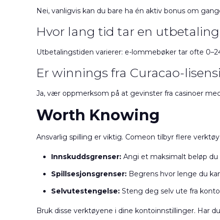
Nei, vanligvis kan du bare ha én aktiv bonus om gange
Hvor lang tid tar en utbetalin
Utbetalingstiden varierer: e-lommebøker tar ofte 0–24
Er winnings fra Curacao-lisensi
Ja, vær oppmerksom på at gevinster fra casinoer med 
Worth Knowing
Ansvarlig spilling er viktig. Comeon tilbyr flere verktøy
Innskuddsgrenser:
Angi et maksimalt beløp du k
Spillsesjonsgrenser:
Begrens hvor lenge du kan s
Selvutestengelse:
Steng deg selv ute fra kontoe
Bruk disse verktøyene i dine kontoinnstillinger. Har du