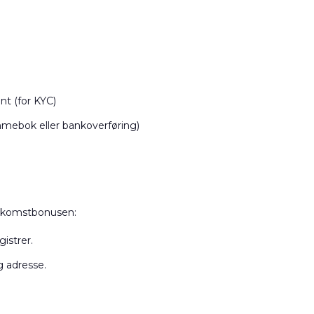
t (for KYC)
ommebok eller bankoverføring)
elkomstbonusen:
istrer.
g adresse.