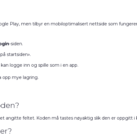
ogle Play, men tilbyr en mobiloptimalisert nettside som funger
ogin
-siden.
på startsiden».
an logge inn og spille som i en app.
a opp mye lagring.
oden?
det angitte feltet. Koden må tastes nøyaktig slik den er oppgitt 
ser?