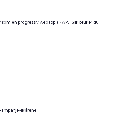
er som en progressiv webapp (PWA). Slik bruker du
i kampanjevilkårene.