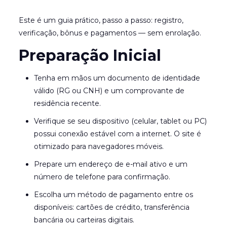
Este é um guia prático, passo a passo: registro,
verificação, bônus e pagamentos — sem enrolação.
Preparação Inicial
Tenha em mãos um documento de identidade
válido (RG ou CNH) e um comprovante de
residência recente.
Verifique se seu dispositivo (celular, tablet ou PC)
possui conexão estável com a internet. O site é
otimizado para navegadores móveis.
Prepare um endereço de e-mail ativo e um
número de telefone para confirmação.
Escolha um método de pagamento entre os
disponíveis: cartões de crédito, transferência
bancária ou carteiras digitais.