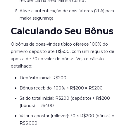
residência na área ‘Minha Conta’.
Ative a autenticação de dois fatores (2FA) para
maior segurança.
Calculando Seu Bônus
O bônus de boas-vindas típico oferece 100% do
primeiro depósito até R$500, com um requisito de
aposta de 30x o valor do bônus. Veja o cálculo
detalhado:
Depósito inicial: R$200
Bônus recebido: 100% × R$200 = R$200
Saldo total inicial: R$200 (depósito) + R$200
(bônus) = R$400
Valor a apostar (rollover): 30 × R$200 (bônus) =
R$6.000