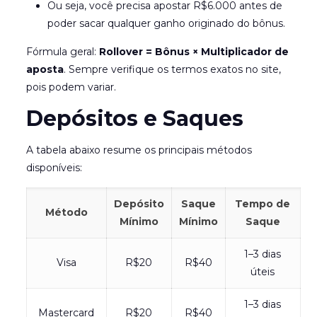
Ou seja, você precisa apostar R$6.000 antes de
poder sacar qualquer ganho originado do bônus.
Fórmula geral:
Rollover = Bônus × Multiplicador de
aposta
. Sempre verifique os termos exatos no site,
pois podem variar.
Depósitos e Saques
A tabela abaixo resume os principais métodos
disponíveis:
Depósito
Saque
Tempo de
Método
Mínimo
Mínimo
Saque
1–3 dias
Visa
R$20
R$40
úteis
1–3 dias
Mastercard
R$20
R$40