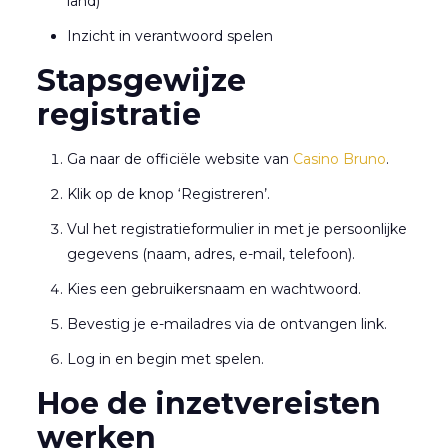
land)
Inzicht in verantwoord spelen
Stapsgewijze
registratie
Ga naar de officiële website van
Casino Bruno
.
Klik op de knop ‘Registreren’.
Vul het registratieformulier in met je persoonlijke
gegevens (naam, adres, e-mail, telefoon).
Kies een gebruikersnaam en wachtwoord.
Bevestig je e-mailadres via de ontvangen link.
Log in en begin met spelen.
Hoe de inzetvereisten
werken