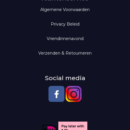
Algemene Voorwaarden
Geurdiffusers
Jassen
Broeken
Geurolie voor diffuser
Leggings
Privacy Beleid
Scentlamp
Vriendinnenavond
Scentoil
Verzenden & Retourneren
Social media