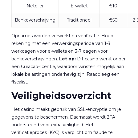
Neteller
E-wallet
€10
Bankoverschrijving
Traditioneel
€50
2-
Opnames worden verwerkt na verificatie. Houd
rekening met een verwerkingsperiode van 1-3
werkdagen voor e-wallets en 3-7 dagen voor
bankoverschrijvingen.
Let op:
Dit casino werkt onder
een Curaçao-licentie, waardoor winsten mogelijk aan
lokale belastingen onderhevig zijn. Raadpleeg een
fiscalist.
Veiligheidsoverzicht
Het casino maakt gebruik van SSL-encryptie om je
gegevens te beschermen. Daarnaast wordt 2FA
ondersteund voor extra veiligheid. Het
verificatieproces (KYC) is verplicht om fraude te