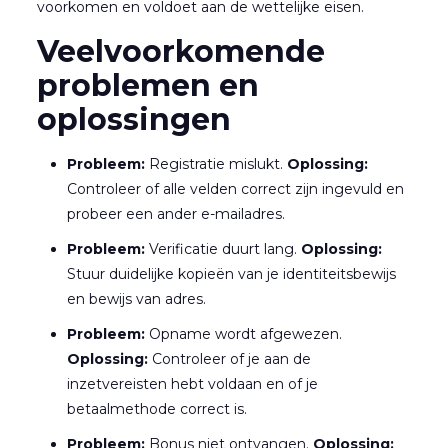
voorkomen en voldoet aan de wettelijke eisen.
Veelvoorkomende
problemen en
oplossingen
Probleem:
Registratie mislukt.
Oplossing:
Controleer of alle velden correct zijn ingevuld en
probeer een ander e-mailadres.
Probleem:
Verificatie duurt lang.
Oplossing:
Stuur duidelijke kopieën van je identiteitsbewijs
en bewijs van adres.
Probleem:
Opname wordt afgewezen.
Oplossing:
Controleer of je aan de
inzetvereisten hebt voldaan en of je
betaalmethode correct is.
Probleem:
Bonus niet ontvangen.
Oplossing: