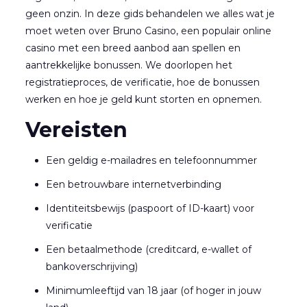
geen onzin. In deze gids behandelen we alles wat je
moet weten over Bruno Casino, een populair online
casino met een breed aanbod aan spellen en
aantrekkelijke bonussen. We doorlopen het
registratieproces, de verificatie, hoe de bonussen
werken en hoe je geld kunt storten en opnemen.
Vereisten
Een geldig e-mailadres en telefoonnummer
Een betrouwbare internetverbinding
Identiteitsbewijs (paspoort of ID-kaart) voor
verificatie
Een betaalmethode (creditcard, e-wallet of
bankoverschrijving)
Minimumleeftijd van 18 jaar (of hoger in jouw