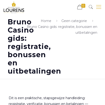
0
Bruno
Home
Geen categorie
Bruno Casino gids: registratie, bonussen en
Casino
uitbetalingen
gids:
registratie,
bonussen
en
uitbetalingen
Dit is een praktische, stapsgewijze handleiding:
registratie, verificatie, bonussen en betalingen —