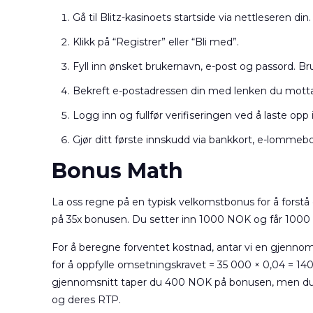
Gå til Blitz-kasinoets startside via nettleseren din.
Klikk på “Registrer” eller “Bli med”.
Fyll inn ønsket brukernavn, e-post og passord. B
Bekreft e-postadressen din med lenken du motta
Logg inn og fullfør verifiseringen ved å laste op
Gjør ditt første innskudd via bankkort, e-lommeb
Bonus Math
La oss regne på en typisk velkomstbonus for å forst
på 35x bonusen. Du setter inn 1000 NOK og får 1000 
For å beregne forventet kostnad, antar vi en gjennoms
for å oppfylle omsetningskravet = 35 000 × 0,04 = 1
gjennomsnitt taper du 400 NOK på bonusen, men du ha
og deres RTP.