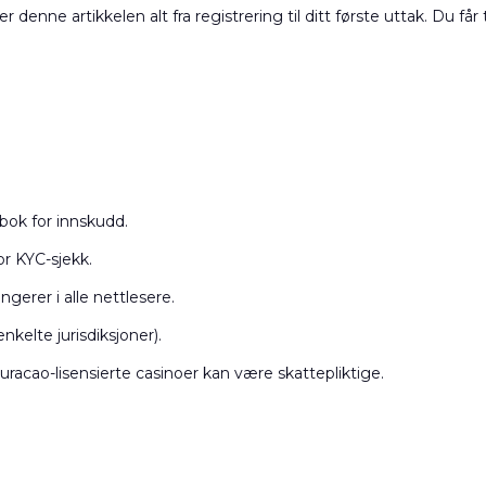
er denne artikkelen alt fra registrering til ditt første uttak. Du 
ebok for innskudd.
or KYC-sjekk.
ngerer i alle nettlesere.
nkelte jurisdiksjoner).
uracao-lisensierte casinoer kan være skattepliktige.