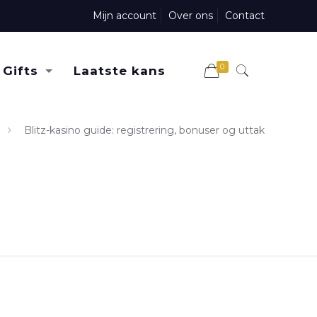
Mijn account
Over ons
Contact
0
Gifts
Laatste kans
Blitz-kasino guide: registrering, bonuser og uttak