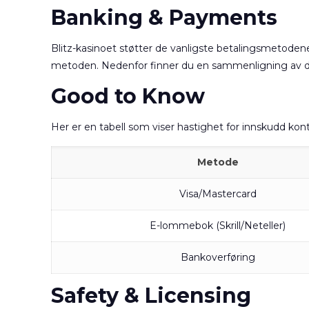
Banking & Payments
Blitz-kasinoet støtter de vanligste betalingsmetodene
metoden. Nedenfor finner du en sammenligning av d
Good to Know
Her er en tabell som viser hastighet for innskudd kon
Metode
Visa/Mastercard
E-lommebok (Skrill/Neteller)
Bankoverføring
Safety & Licensing