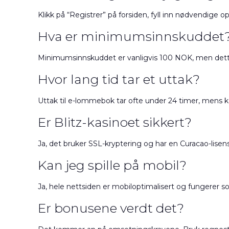
Klikk på “Registrer” på forsiden, fyll inn nødvendige 
Hva er minimumsinnskuddet
Minimumsinnskuddet er vanligvis 100 NOK, men dett
Hvor lang tid tar et uttak?
Uttak til e-lommebok tar ofte under 24 timer, mens ko
Er Blitz-kasinoet sikkert?
Ja, det bruker SSL-kryptering og har en Curacao-lisens.
Kan jeg spille på mobil?
Ja, hele nettsiden er mobiloptimalisert og fungerer 
Er bonusene verdt det?