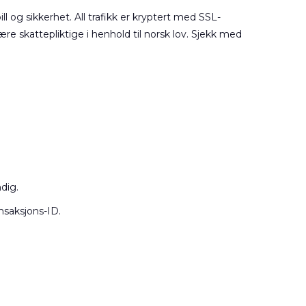
l og sikkerhet. All trafikk er kryptert med SSL-
e skattepliktige i henhold til norsk lov. Sjekk med
dig.
saksjons-ID.