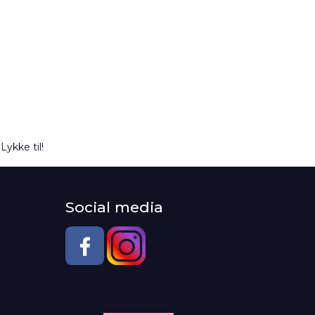
Lykke til!
Social media