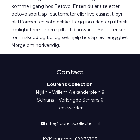
komme i gang hos Betovo. Enten du er ute etter
betovo sport, spilleautomater eller live casino, tilbyr
plattformen en solid pakke. Logg inn i dag og utforsk
mulighetene – men spill alltid ansvarlig. Sett grenser
for innskudd og tid, og søk hjelp hos Spillavhengighet
Norge om nødvendig.
Contact
Lourens Collection
Nijlân – Willem Alexanderplein 9
Schrans – Verlengde Schrans 6
Leeuwarden
info@lourenscollection.nl
KVK-nummer: 69876703