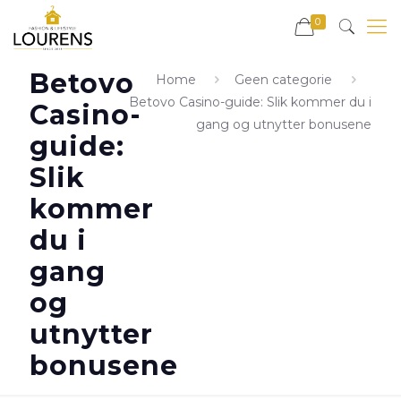
0
Betovo
Home
Geen categorie
Betovo Casino-guide: Slik kommer du i
Casino-
gang og utnytter bonusene
guide:
Slik
kommer
du i
gang
og
utnytter
bonusene