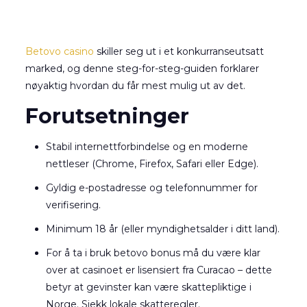
Betovo casino
skiller seg ut i et konkurranseutsatt
marked, og denne steg-for-steg-guiden forklarer
nøyaktig hvordan du får mest mulig ut av det.
Forutsetninger
Stabil internettforbindelse og en moderne
nettleser (Chrome, Firefox, Safari eller Edge).
Gyldig e-postadresse og telefonnummer for
verifisering.
Minimum 18 år (eller myndighetsalder i ditt land).
For å ta i bruk betovo bonus må du være klar
over at casinoet er lisensiert fra Curacao – dette
betyr at gevinster kan være skattepliktige i
Norge. Sjekk lokale skatteregler.