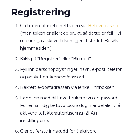
Registrering
Gå til den offisielle nettsiden via
Betovo casino
(men token er allerede brukt, så dette er feil – vi
må unngå å skrive token igjen. I stedet: Besøk
hjemmesiden.).
Klikk på “Registrer” eller “Bli med”.
Fyll inn personopplysninger: navn, e-post, telefon
og ønsket brukernavn/passord.
Bekreft e-postadressen via lenke i innboksen.
Logg inn med ditt nye brukernavn og passord.
For en smidig betovo casino login anbefaler vi å
aktivere tofaktorautentisering (2FA) i
innstillingene.
Gjør et første innskudd for å aktivere