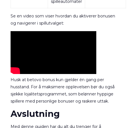
spilleautomater
Se en video som viser hvordan du aktiverer bonusen
og navigerer i spillutvalget:
Husk at betovo bonus kun gjelder én gang per
husstand. For å maksimere opplevelsen bør du også
sjekke lojalitetsprogrammet, som belønner hyppige
spillere med personlige bonuser og raskere uttak.
Avslutning
Med denne guiden har du alt du trenger for å