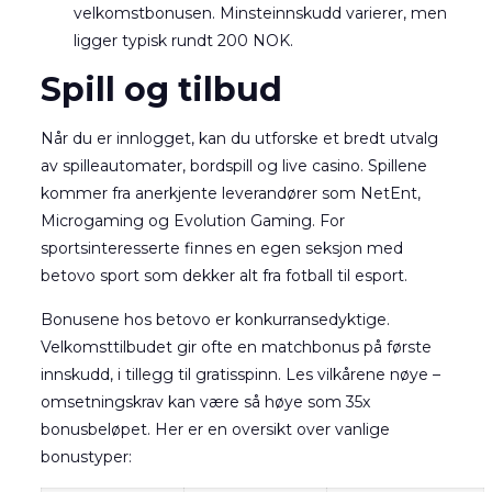
velkomstbonusen. Minsteinnskudd varierer, men
ligger typisk rundt 200 NOK.
Spill og tilbud
Når du er innlogget, kan du utforske et bredt utvalg
av spilleautomater, bordspill og live casino. Spillene
kommer fra anerkjente leverandører som NetEnt,
Microgaming og Evolution Gaming. For
sportsinteresserte finnes en egen seksjon med
betovo sport som dekker alt fra fotball til esport.
Bonusene hos betovo er konkurransedyktige.
Velkomsttilbudet gir ofte en matchbonus på første
innskudd, i tillegg til gratisspinn. Les vilkårene nøye –
omsetningskrav kan være så høye som 35x
bonusbeløpet. Her er en oversikt over vanlige
bonustyper: