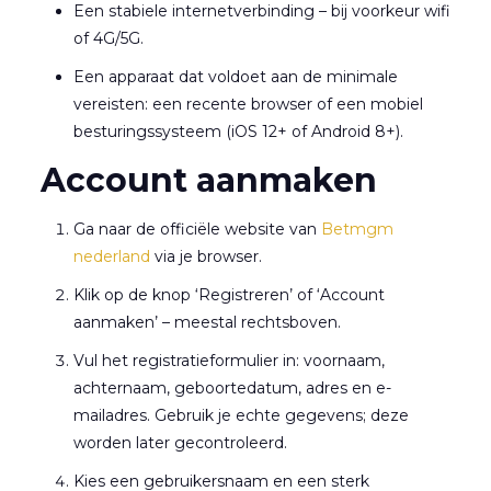
Een stabiele internetverbinding – bij voorkeur wifi
of 4G/5G.
Een apparaat dat voldoet aan de minimale
vereisten: een recente browser of een mobiel
besturingssysteem (iOS 12+ of Android 8+).
Account aanmaken
Ga naar de officiële website van
Betmgm
nederland
via je browser.
Klik op de knop ‘Registreren’ of ‘Account
aanmaken’ – meestal rechtsboven.
Vul het registratieformulier in: voornaam,
achternaam, geboortedatum, adres en e-
mailadres. Gebruik je echte gegevens; deze
worden later gecontroleerd.
Kies een gebruikersnaam en een sterk