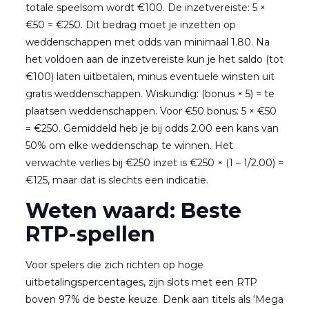
totale speelsom wordt €100. De inzetvereiste: 5 ×
€50 = €250. Dit bedrag moet je inzetten op
weddenschappen met odds van minimaal 1.80. Na
het voldoen aan de inzetvereiste kun je het saldo (tot
€100) laten uitbetalen, minus eventuele winsten uit
gratis weddenschappen. Wiskundig: (bonus × 5) = te
plaatsen weddenschappen. Voor €50 bonus: 5 × €50
= €250. Gemiddeld heb je bij odds 2.00 een kans van
50% om elke weddenschap te winnen. Het
verwachte verlies bij €250 inzet is €250 × (1 – 1/2.00) =
€125, maar dat is slechts een indicatie.
Weten waard: Beste
RTP-spellen
Voor spelers die zich richten op hoge
uitbetalingspercentages, zijn slots met een RTP
boven 97% de beste keuze. Denk aan titels als ‘Mega