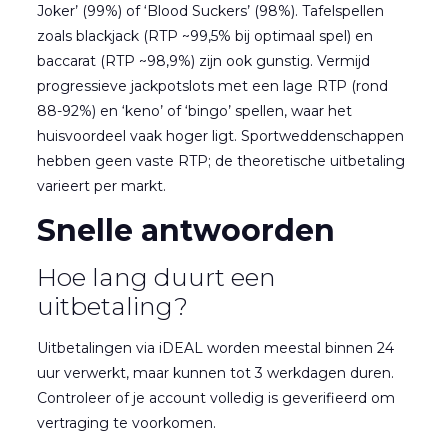
Joker’ (99%) of ‘Blood Suckers’ (98%). Tafelspellen
zoals blackjack (RTP ~99,5% bij optimaal spel) en
baccarat (RTP ~98,9%) zijn ook gunstig. Vermijd
progressieve jackpotslots met een lage RTP (rond
88-92%) en ‘keno’ of ‘bingo’ spellen, waar het
huisvoordeel vaak hoger ligt. Sportweddenschappen
hebben geen vaste RTP; de theoretische uitbetaling
varieert per markt.
Snelle antwoorden
Hoe lang duurt een
uitbetaling?
Uitbetalingen via iDEAL worden meestal binnen 24
uur verwerkt, maar kunnen tot 3 werkdagen duren.
Controleer of je account volledig is geverifieerd om
vertraging te voorkomen.