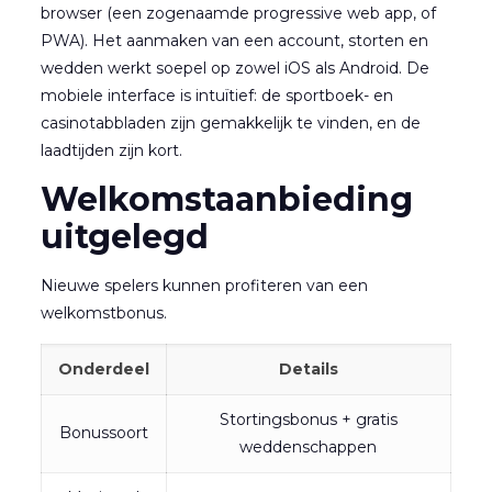
browser (een zogenaamde progressive web app, of
PWA). Het aanmaken van een account, storten en
wedden werkt soepel op zowel iOS als Android. De
mobiele interface is intuïtief: de sportboek- en
casinotabbladen zijn gemakkelijk te vinden, en de
laadtijden zijn kort.
Welkomstaanbieding
uitgelegd
Nieuwe spelers kunnen profiteren van een
welkomstbonus.
Onderdeel
Details
Stortingsbonus + gratis
Bonussoort
weddenschappen