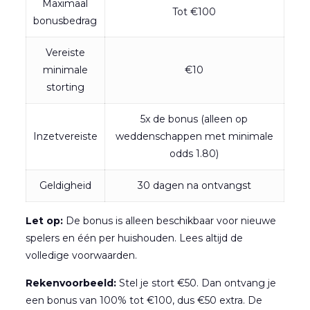
Maximaal
Tot €100
bonusbedrag
Vereiste
minimale
€10
storting
5x de bonus (alleen op
Inzetvereiste
weddenschappen met minimale
odds 1.80)
Geldigheid
30 dagen na ontvangst
Let op:
De bonus is alleen beschikbaar voor nieuwe
spelers en één per huishouden. Lees altijd de
volledige voorwaarden.
Rekenvoorbeeld:
Stel je stort €50. Dan ontvang je
een bonus van 100% tot €100, dus €50 extra. De