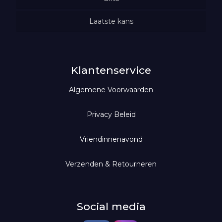
Geurolie met tekst
Kaarsen & geuren
Laatste kans
Jurken
Tops
100% Leuk
Rokken
Kaarsen
Cadeaubon
Scentchips
Jeans
Klantenservice
Algemene Voorwaarden
Geurdiffusers
Jassen
Broeken
Geurolie voor diffuser
Leggings
Privacy Beleid
Scentlamp
Vriendinnenavond
Scentoil
Verzenden & Retourneren
Social media