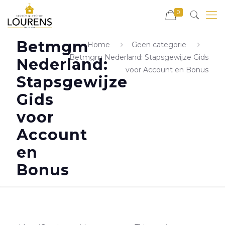
0
Betmgm
Home
Geen categorie
Betmgm Nederland: Stapsgewijze Gids
Nederland:
voor Account en Bonus
Stapsgewijze
Gids
voor
Account
en
Bonus