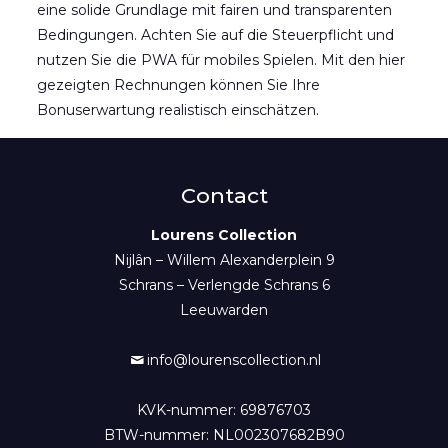
eine solide Grundlage mit fairen und transparenten
Bedingungen. Achten Sie auf die Steuerpflicht und
nutzen Sie die PWA für mobiles Spielen. Mit den hier
gezeigten Rechnungen können Sie Ihre
Bonuserwartung realistisch einschätzen.
Contact
Lourens Collection
Nijlân – Willem Alexanderplein 9
Schrans – Verlengde Schrans 6
Leeuwarden
info@lourenscollection.nl
KVK-nummer: 69876703
BTW-nummer: NL002307682B90