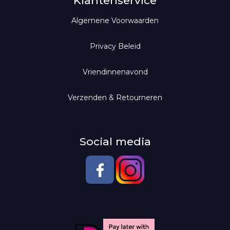
Klantenservice
Algemene Voorwaarden
Geurdiffusers
Jassen
Broeken
Geurolie voor diffuser
Leggings
Privacy Beleid
Scentlamp
Vriendinnenavond
Scentoil
Verzenden & Retourneren
Social media