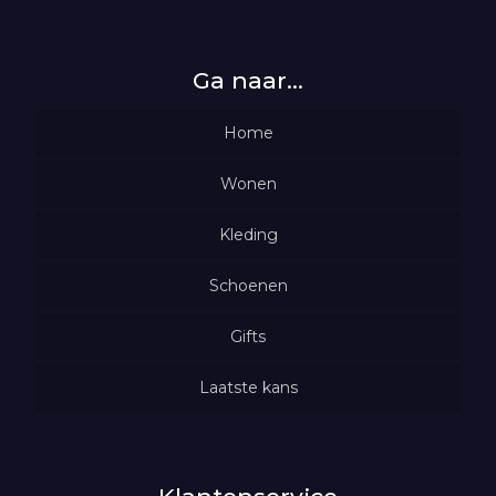
Ga naar…
Home
Wonen
Woondecoratie
Kleding
Schoenen
Verlichting
Truien
Wasparfum
Gifts
Shirts
Vesten
Geurolie met tekst
Kaarsen & geuren
Laatste kans
Jurken
Tops
100% Leuk
Rokken
Kaarsen
Cadeaubon
Scentchips
Jeans