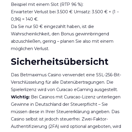
Beispiel mit einem Slot (RTP 96 %):
Erwarteter Verlust bei 3.500 € Umsatz: 3.500 € × (1 −
0,96) = 140 €.
Da Sie nur 50 € eingezahlt haben, ist die
Wahrscheinlichkeit, den Bonus gewinnbringend
abzuschließen, gering – planen Sie also mit einem
möglichen Verlust.
Sicherheitsübersicht
Das Betmaximus Casino verwendet eine SSL-256-Bit-
Verschlüsselung für alle Datenübertragungen. Die
Spielerlizenz wird von Curacao eGaming ausgestellt.
Wichtig:
Bei Casinos mit Curacao-Lizenz unterliegen
Gewinne in Deutschland der Steuerpflicht – Sie
müssen diese in Ihrer Steuererklärung angeben. Das
Casino selbst ist jedoch steuerfrei. Zwei-Faktor-
Authentifizierung (2FA) wird optional angeboten, wird