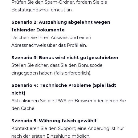
Prüfen Sie den Spam-Ordner, fordern Sie die
Bestätigungsmail erneut an.
Szenario 2: Auszahlung abgelehnt wegen
fehlender Dokumente
Reichen Sie Ihren Ausweis und einen
Adressnachweis über das Profil ein.
Szenario 3: Bonus wird nicht gutgeschrieben
Stellen Sie sicher, dass Sie den Bonuscode
eingegeben haben (falls erforderlich).
Szenario 4: Technische Probleme (Spiel lädt
nicht)
Aktualisieren Sie die PWA im Browser oder leeren Sie
den Cache.
Szenario 5: Währung falsch gewählt
Kontaktieren Sie den Support; eine Änderung ist nur
nach der ersten Einzahlung möglich.