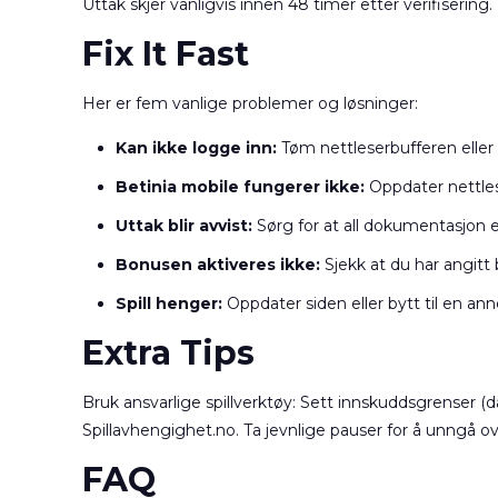
Uttak skjer vanligvis innen 48 timer etter verifisering.
Fix It Fast
Her er fem vanlige problemer og løsninger:
Kan ikke logge inn:
Tøm nettleserbufferen eller t
Betinia mobile fungerer ikke:
Oppdater nettlese
Uttak blir avvist:
Sørg for at all dokumentasjon e
Bonusen aktiveres ikke:
Sjekk at du har angit
Spill henger:
Oppdater siden eller bytt til en an
Extra Tips
Bruk ansvarlige spillverktøy: Sett innskuddsgrenser (d
Spillavhengighet.no. Ta jevnlige pauser for å unngå ov
FAQ