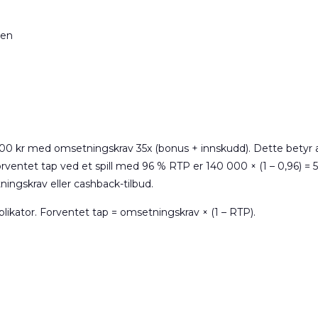
len
2000 kr med omsetningskrav 35x (bonus + innskudd). Dette betyr 
 Forventet tap ved et spill med 96 % RTP er 140 000 × (1 – 0,96
tningskrav eller cashback-tilbud.
likator. Forventet tap = omsetningskrav × (1 – RTP).