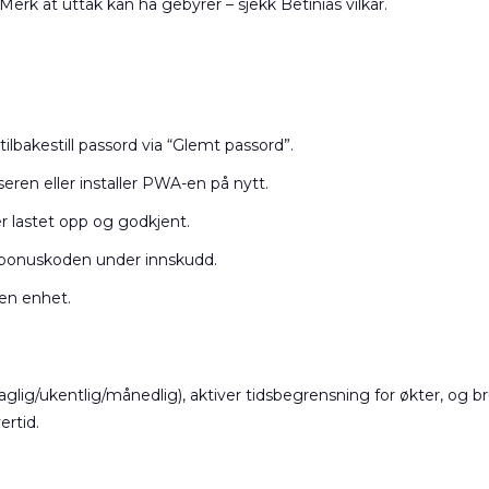
 Merk at uttak kan ha gebyrer – sjekk Betinias vilkår.
ilbakestill passord via “Glemt passord”.
ren eller installer PWA-en på nytt.
r lastet opp og godkjent.
t bonuskoden under innskudd.
nen enhet.
aglig/ukentlig/månedlig), aktiver tidsbegrensning for økter, og b
ertid.