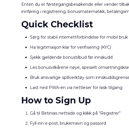
Enten du er førstegangsbesøkende eller vender tilbak
innføring i registrering, bonusmatematikk, betalingsme
Quick Checklist
Sørg for stabil internettforbindelse for mobil bruk
Ha legitimasjon klar for verifisering (KYC)
Sjekk gjeldende bonustilbud før innskudd
Les bonusvilkårene nøye, spesielt omsetningskra
Bruk ansvarlige spillverktøy som innskuddsgrens
Last ned PWA-en via nettleser for rask tilgang
How to Sign Up
Gå til Betinias nettside og klikk på “Registrer”
Fyll inn e-post, brukernavn og passord