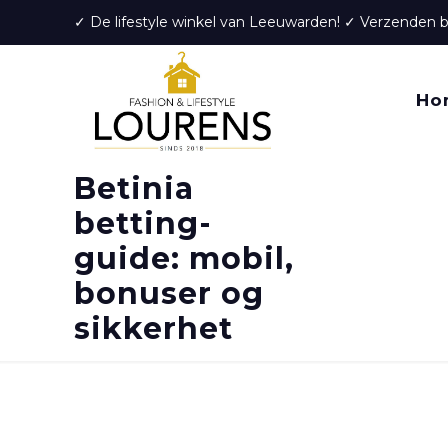
✓ De lifestyle winkel van Leeuwarden! ✓ Verzenden 
Ho
Betinia
betting-
guide: mobil,
bonuser og
sikkerhet