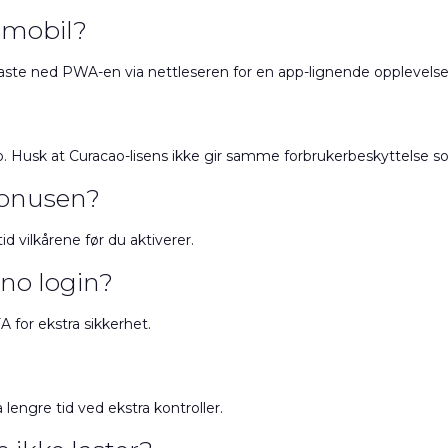
 mobil?
laste ned PWA-en via nettleseren for en app-lignende opplevelse
racao. Husk at Curacao-lisens ikke gir samme forbrukerbeskyttelse
bonusen?
id vilkårene før du aktiverer.
ino login?
A for ekstra sikkerhet.
lengre tid ved ekstra kontroller.