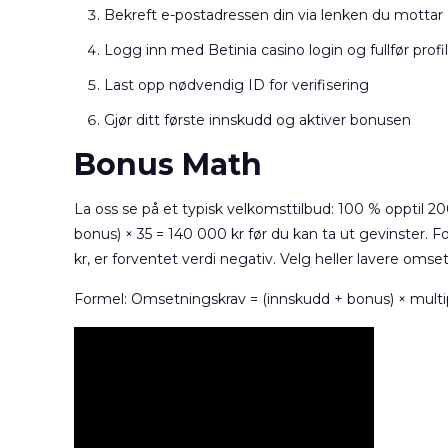
Bekreft e-postadressen din via lenken du mottar
Logg inn med Betinia casino login og fullfør profi
Last opp nødvendig ID for verifisering
Gjør ditt første innskudd og aktiver bonusen
Bonus Math
La oss se på et typisk velkomsttilbud: 100 % opptil 
bonus) × 35 = 140 000 kr før du kan ta ut gevinster.
kr, er forventet verdi negativ. Velg heller lavere omse
Formel: Omsetningskrav = (innskudd + bonus) × multip