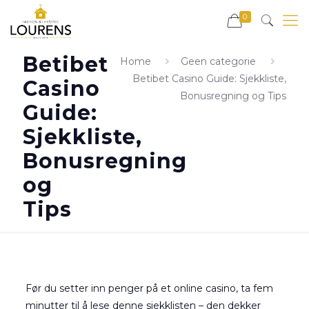
0
Betibet
Home
Geen categorie
Betibet Casino Guide: Sjekkliste,
Casino
Bonusregning og Tips
Guide:
Sjekkliste,
Bonusregning
og
Tips
Før du setter inn penger på et online casino, ta fem
minutter til å lese denne sjekklisten – den dekker