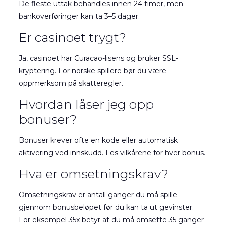
De fleste uttak behandles innen 24 timer, men
bankoverføringer kan ta 3–5 dager.
Er casinoet trygt?
Ja, casinoet har Curacao-lisens og bruker SSL-
kryptering. For norske spillere bør du være
oppmerksom på skatteregler.
Hvordan låser jeg opp
bonuser?
Bonuser krever ofte en kode eller automatisk
aktivering ved innskudd. Les vilkårene for hver bonus.
Hva er omsetningskrav?
Omsetningskrav er antall ganger du må spille
gjennom bonusbeløpet før du kan ta ut gevinster.
For eksempel 35x betyr at du må omsette 35 ganger