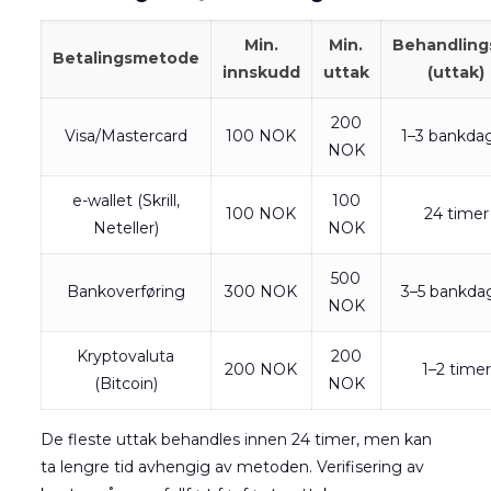
Min.
Min.
Behandling
Betalingsmetode
innskudd
uttak
(uttak)
200
Visa/Mastercard
100 NOK
1–3 bankda
NOK
e-wallet (Skrill,
100
100 NOK
24 timer
Neteller)
NOK
500
Bankoverføring
300 NOK
3–5 bankda
NOK
Kryptovaluta
200
200 NOK
1–2 timer
(Bitcoin)
NOK
De fleste uttak behandles innen 24 timer, men kan
ta lengre tid avhengig av metoden. Verifisering av