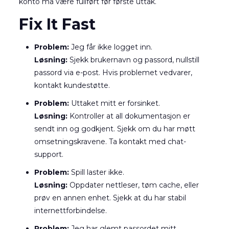
konto må være fullført før første uttak.
Fix It Fast
Problem:
Jeg får ikke logget inn.
Løsning:
Sjekk brukernavn og passord, nullstill
passord via e-post. Hvis problemet vedvarer,
kontakt kundestøtte.
Problem:
Uttaket mitt er forsinket.
Løsning:
Kontroller at all dokumentasjon er
sendt inn og godkjent. Sjekk om du har møtt
omsetningskravene. Ta kontakt med chat-
support.
Problem:
Spill laster ikke.
Løsning:
Oppdater nettleser, tøm cache, eller
prøv en annen enhet. Sjekk at du har stabil
internettforbindelse.
Problem:
Jeg har glemt passordet mitt.