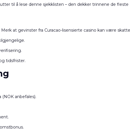
tter til å lese denne sjekklisten – den dekker trinnene de fleste 
). Merk at gevinster fra Curacao-lisensierte casino kan være skatte
ilgjengelige.
erifisering.
 tidsfrister.
ing
ta (NOK anbefales).
ment.
lkomstbonus.