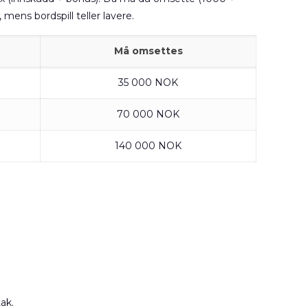
, mens bordspill teller lavere.
Må omsettes
35 000 NOK
70 000 NOK
140 000 NOK
ak.