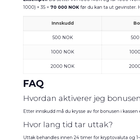
1000) × 35 =
70 000 NOK
før du kan ta ut gevinster. H
Innskudd
Bo
500 NOK
500
1000 NOK
100
2000 NOK
200
FAQ
Hvordan aktiverer jeg bonuse
Etter innskudd må du krysse av for bonusen i kassen e
Hvor lang tid tar uttak?
Uttak behandles innen 24 timer for kryptovaluta og 1