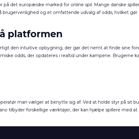
ør på det europæiske marked for online spil. Mange danske spil
 brugervenlighed og et omfattende udvalg af odds, hvilket gør 
på platformen
igt den intuitive opbygning, der gør det nemt at finde sine fo
miske odds, der opdateres i realtid under kampene. Brugerne ka
n operatør man vælger at benytte sig af. Ved at holde styr på sit b
no tilbyder forskellige værktøjer, der kan hjælpe spillere med at 