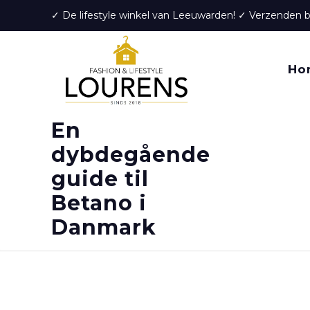
✓ De lifestyle winkel van Leeuwarden! ✓ Verzenden 
Ho
En
dybdegående
guide til
Betano i
Danmark