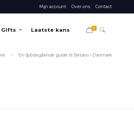
Mijn account
Over ons
Contact
0
Gifts
Laatste kans
rie
En dybdegående guide til Betano i Danmark