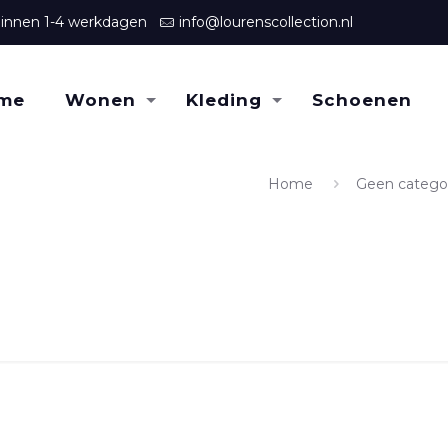
binnen 1-4 werkdagen
info@lourenscollection.nl
me
Wonen
Kleding
Schoenen
Home
Geen catego