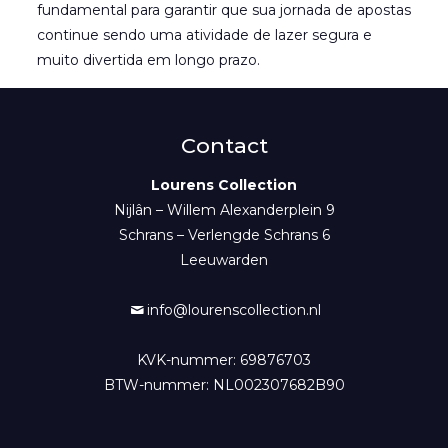
fundamental para garantir que sua jornada de apostas
continue sendo uma atividade de lazer segura e
muito divertida em longo prazo.
Contact
Lourens Collection
Nijlân – Willem Alexanderplein 9
Schrans – Verlengde Schrans 6
Leeuwarden
info@lourenscollection.nl
KVK-nummer: 69876703
BTW-nummer: NL002307682B90