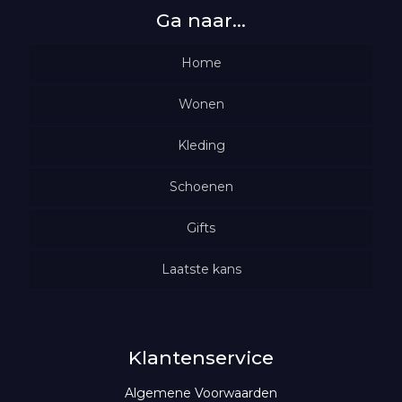
Ga naar…
Home
Wonen
Woondecoratie
Kleding
Schoenen
Verlichting
Truien
Wasparfum
Gifts
Shirts
Vesten
Geurolie met tekst
Kaarsen & geuren
Laatste kans
Jurken
Tops
100% Leuk
Rokken
Kaarsen
Cadeaubon
Scentchips
Jeans
Klantenservice
Algemene Voorwaarden
Geurdiffusers
Jassen
Broeken