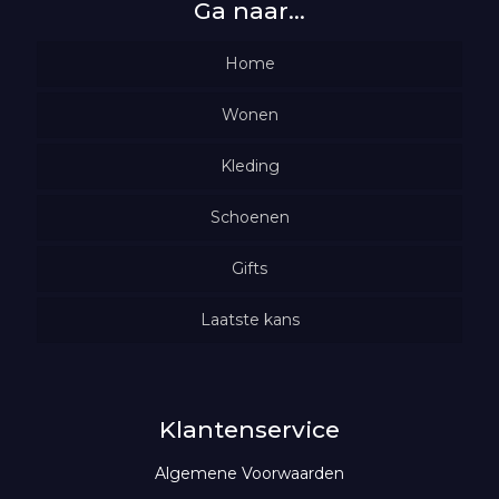
Ga naar…
Home
Wonen
Woondecoratie
Kleding
Schoenen
Verlichting
Truien
Wasparfum
Gifts
Shirts
Vesten
Geurolie met tekst
Kaarsen & geuren
Laatste kans
Jurken
Tops
100% Leuk
Rokken
Kaarsen
Cadeaubon
Scentchips
Jeans
Klantenservice
Algemene Voorwaarden
Geurdiffusers
Jassen
Broeken