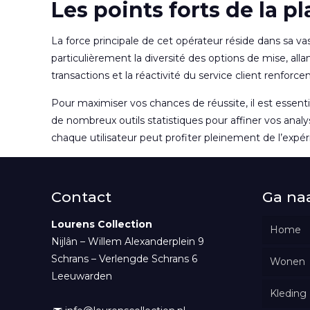
Les points forts de la p
La force principale de cet opérateur réside dans sa v
particulièrement la diversité des options de mise, all
transactions et la réactivité du service client renforce
Pour maximiser vos chances de réussite, il est essen
de nombreux outils statistiques pour affiner vos anal
chaque utilisateur peut profiter pleinement de l’exp
Contact
Ga na
Lourens Collection
Home
Nijlân – Willem Alexanderplein 9
Schrans – Verlengde Schrans 6
Wonen
Leeuwarden
Kleding
Woon