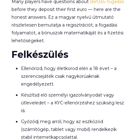
Many players have questions about
Bet365 fogadás
before they deposit their first euro — here are the
honest answers. Ez a magyar nyelvű útmutató
részletesen bemutatja a regisztrációt, a fogadási
folyamatot, a bónuszok matematikáját és a fizetési
lehetőségeket.
Felkészülés
Ellenőrizd, hogy életkorod eléri a 18 évet – a
szerencsejáték csak nagykorúaknak
engedélyezett.
Készítsd elő személyi igazolványodat vagy
útleveledet – a KYC-ellenőrzéshez szükség lesz
rá.
Győződj meg arról, hogy az eszközöd
(számítógép, tablet vagy mobil) rendelkezik
stabil internetkapcsolattal.