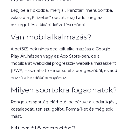
Lépj be a fiókodba, menj a „Pénztár” menüpontba,
válaszd a „Kifizetés” opciót, majd add meg az
összeget és a kívánt kifizetési módot.
Van mobilalkalmazás?
A bet365-nek nincs dedikált alkalmazása a Google
Play Áruházban vagy az App Store-ban, de a
mobilbarát weboldal progresszív webalkalmazásként
(PWA) használható – indítsd el a böngészőből, és add
hozzá a kezdőképernyőhöz.
Milyen sportokra fogadhatok?
Rengeteg sportág elérhető, beleértve a labdarúgást,
kosárlabdát, teniszt, golfot, Forma-1-et és még sok
mást.
Mi az élő fogadás?