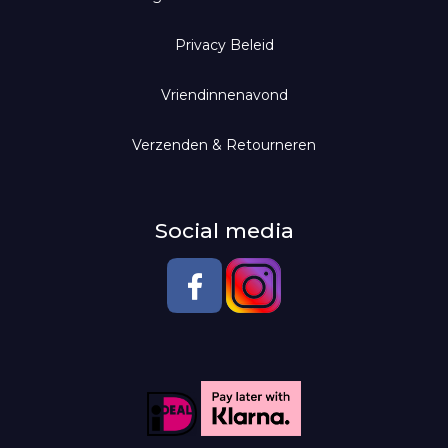
Geurolie voor diffuser
Leggings
Privacy Beleid
Scentlamp
Vriendinnenavond
Scentoil
Verzenden & Retourneren
Social media