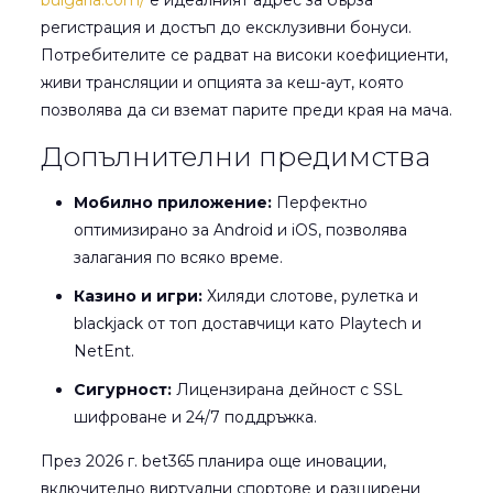
bulgaria.com/
е идеалният адрес за бърза
регистрация и достъп до ексклузивни бонуси.
Потребителите се радват на високи коефициенти,
живи трансляции и опцията за кеш-аут, която
позволява да си вземат парите преди края на мача.
Допълнителни предимства
Мобилно приложение:
Перфектно
оптимизирано за Android и iOS, позволява
залагания по всяко време.
Казино и игри:
Хиляди слотове, рулетка и
blackjack от топ доставчици като Playtech и
NetEnt.
Сигурност:
Лицензирана дейност с SSL
шифроване и 24/7 поддръжка.
През 2026 г. bet365 планира още иновации,
включително виртуални спортове и разширени