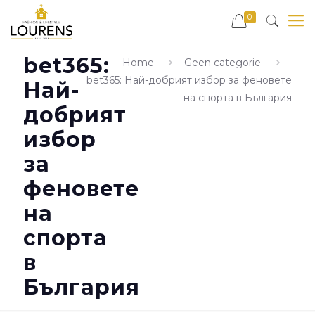
0
bet365:
Home
Geen categorie
bet365: Най-добрият избор за феновете
Най-
на спорта в България
добрият
избор
за
феновете
на
спорта
в
България