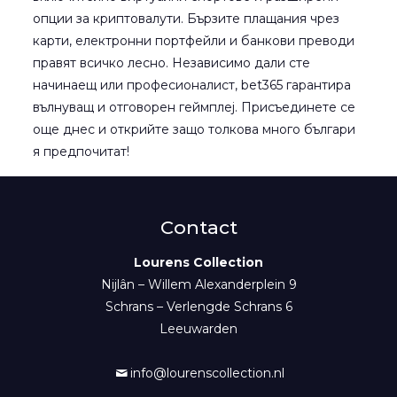
опции за криптовалути. Бързите плащания чрез
карти, електронни портфейли и банкови преводи
правят всичко лесно. Независимо дали сте
начинаещ или професионалист, bet365 гарантира
вълнуващ и отговорен геймплеј. Присъединете се
още днес и открийте защо толкова много българи
я предпочитат!
Contact
Lourens Collection
Nijlân – Willem Alexanderplein 9
Schrans – Verlengde Schrans 6
Leeuwarden
info@lourenscollection.nl