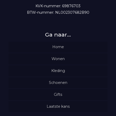
KVK-nummer: 69876703
BTW-nummer: NL002307682B90
Ga naar…
Home
Wonen
Woondecoratie
Kleding
Schoenen
Verlichting
Truien
Wasparfum
Gifts
Shirts
Vesten
Geurolie met tekst
Kaarsen & geuren
Laatste kans
Jurken
Tops