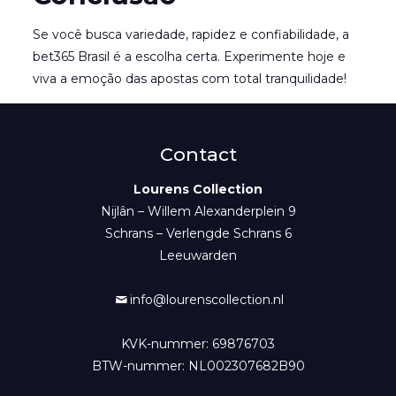
Se você busca variedade, rapidez e confiabilidade, a
bet365 Brasil é a escolha certa. Experimente hoje e
viva a emoção das apostas com total tranquilidade!
Contact
Lourens Collection
Nijlân – Willem Alexanderplein 9
Schrans – Verlengde Schrans 6
Leeuwarden
info@lourenscollection.nl
KVK-nummer: 69876703
BTW-nummer: NL002307682B90