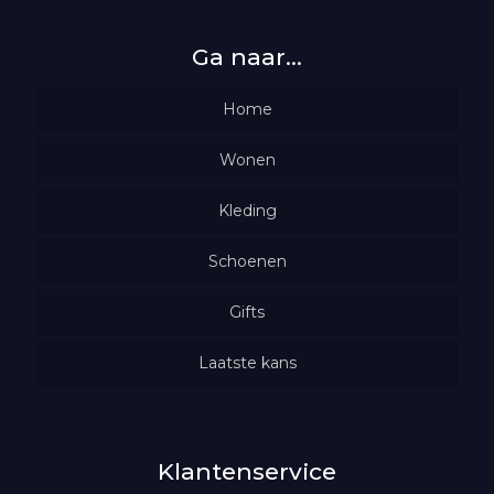
Ga naar…
Home
Wonen
Woondecoratie
Kleding
Schoenen
Verlichting
Truien
Wasparfum
Gifts
Shirts
Vesten
Geurolie met tekst
Kaarsen & geuren
Laatste kans
Jurken
Tops
100% Leuk
Rokken
Kaarsen
Cadeaubon
Scentchips
Jeans
Klantenservice