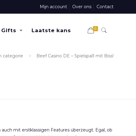
Mijn account
Over ons
Contact
0
Gifts
Laatste kans
 categorie
Beef Casino DE – Spielspaß mit Biss!
auch mit erstklassigen Features überzeugt. Egal, ob