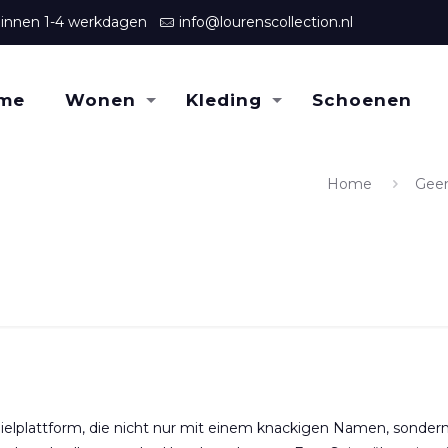
binnen 1-4 werkdagen
info@lourenscollection.nl
me
Wonen
Kleding
Schoenen
Home
Geen
elplattform, die nicht nur mit einem knackigen Namen, sondern 