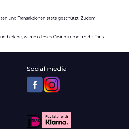
Daten und Transaktionen stets geschützt. Zudem
aus und erlebe, warum dieses Casino immer mehr Fans
Social media