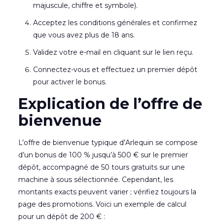
majuscule, chiffre et symbole).
Acceptez les conditions générales et confirmez
que vous avez plus de 18 ans.
Validez votre e-mail en cliquant sur le lien reçu.
Connectez-vous et effectuez un premier dépôt
pour activer le bonus.
Explication de l’offre de
bienvenue
L’offre de bienvenue typique d’Arlequin se compose
d’un bonus de 100 % jusqu’à 500 € sur le premier
dépôt, accompagné de 50 tours gratuits sur une
machine à sous sélectionnée. Cependant, les
montants exacts peuvent varier ; vérifiez toujours la
page des promotions. Voici un exemple de calcul
pour un dépôt de 200 € :