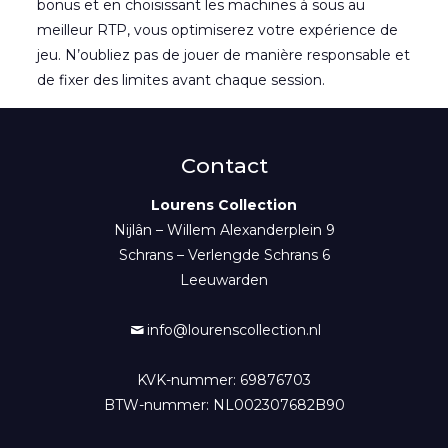
bonus et en choisissant les machines à sous au
meilleur RTP, vous optimiserez votre expérience de
jeu. N’oubliez pas de jouer de manière responsable et
de fixer des limites avant chaque session.
Contact
Lourens Collection
Nijlân – Willem Alexanderplein 9
Schrans – Verlengde Schrans 6
Leeuwarden
info@lourenscollection.nl
KVK-nummer: 69876703
BTW-nummer: NL002307682B90