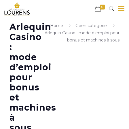
0
Arlequin
Home
Geen categorie
Arlequin Casino : mode d’emploi pour
Casino
bonus et machines à sous
:
mode
d’emploi
pour
bonus
et
machines
à
sous