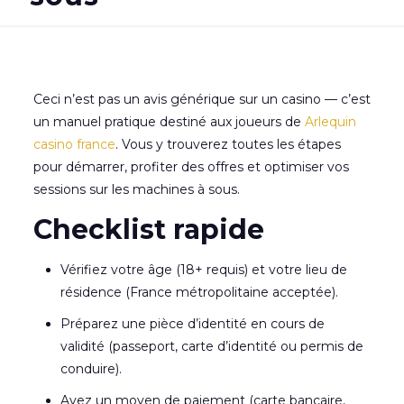
Ceci n’est pas un avis générique sur un casino — c’est
un manuel pratique destiné aux joueurs de
Arlequin
casino france
. Vous y trouverez toutes les étapes
pour démarrer, profiter des offres et optimiser vos
sessions sur les machines à sous.
Checklist rapide
Vérifiez votre âge (18+ requis) et votre lieu de
résidence (France métropolitaine acceptée).
Préparez une pièce d’identité en cours de
validité (passeport, carte d’identité ou permis de
conduire).
Ayez un moyen de paiement (carte bancaire,