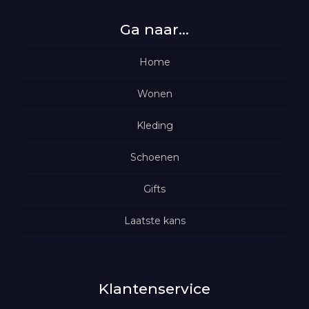
Ga naar…
Home
Wonen
Woondecoratie
Kleding
Schoenen
Verlichting
Truien
Wasparfum
Gifts
Shirts
Vesten
Geurolie met tekst
Kaarsen & geuren
Laatste kans
Jurken
Tops
100% Leuk
Rokken
Kaarsen
Cadeaubon
Scentchips
Jeans
Klantenservice