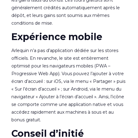
les gains issus du bonus. Les tours gratuits sont
généralement crédités automatiquement après le
dépôt, et leurs gains sont soumis aux mêmes
conditions de mise.
Expérience mobile
Arlequin n’a pas d’application dédiée sur les stores
officiels. En revanche, le site est entièrement
optimisé pour les navigateurs mobiles (PWA –
Progressive Web App). Vous pouvez l’ajouter à votre
écran d’accueil : sur iOS, via le menu « Partager » puis
« Sur l’écran d’accueil » ; sur Android, via le menu du
navigateur « Ajouter à l’écran d’accueil ». Ainsi, l’icône
se comporte comme une application native et vous
accédez rapidement aux machines à sous et au
bonus gratuit.
Conseil d’initié