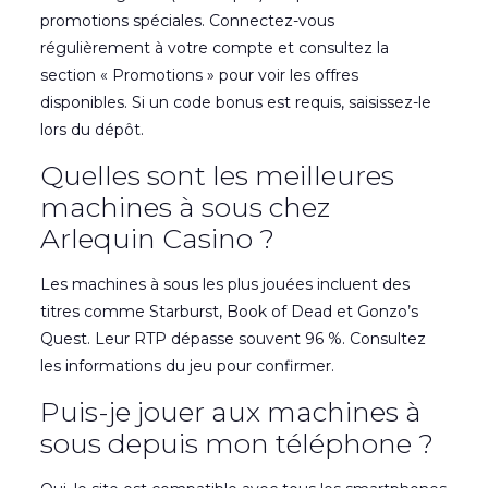
promotions spéciales. Connectez-vous
régulièrement à votre compte et consultez la
section « Promotions » pour voir les offres
disponibles. Si un code bonus est requis, saisissez-le
lors du dépôt.
Quelles sont les meilleures
machines à sous chez
Arlequin Casino ?
Les machines à sous les plus jouées incluent des
titres comme Starburst, Book of Dead et Gonzo’s
Quest. Leur RTP dépasse souvent 96 %. Consultez
les informations du jeu pour confirmer.
Puis-je jouer aux machines à
sous depuis mon téléphone ?