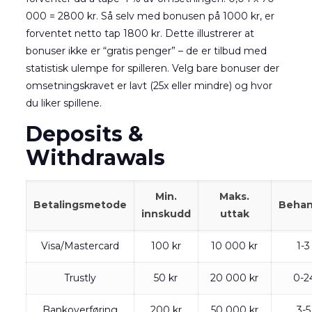
000 = 2800 kr. Så selv med bonusen på 1000 kr, er
forventet netto tap 1800 kr. Dette illustrerer at
bonuser ikke er “gratis penger” – de er tilbud med
statistisk ulempe for spilleren. Velg bare bonuser der
omsetningskravet er lavt (25x eller mindre) og hvor
du liker spillene.
Deposits &
Withdrawals
Min.
Maks.
Betalingsmetode
Behan
innskudd
uttak
Visa/Mastercard
100 kr
10 000 kr
1-3
Trustly
50 kr
20 000 kr
0-2
Bankoverføring
200 kr
50 000 kr
3-5