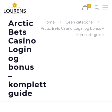
0
Arctic
Home
Geen categorie
Arctic Bets Casino Login og bonus –
Bets
komplett guide
Casino
Login
og
bonus
–
komplett
guide