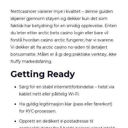
Nettcasinoer varierer mye i kvalitet – denne guiden
skjærer gjennom støyen og dekker kun det som
faktisk har betydning for en smidig opplevelse. Enten
du leter etter arctic bets casino login eller bare vil
forstå hvordan casino arctic fungerer, har vi svarene.
Vi dekker alt fra arctic casino no-siden til detaljert
bonusmatte. Målet er å gi deg praktiske verktøy, ikke
fluffy markedsføring.
Getting Ready
Sørg for en stabil internettforbindelse – helst via
kablet nett eller pålitelig Wi-Fi.
Ha gyldig legitimasjon klar (pass eller førerkort)
for KYC-prosessen.
Opprett en dedikert e-postadresse til