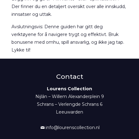
Der finner du en detaljert oversikt over alle innskudd,
innsatser og uttak.
Avslutningsvis: Denne guiden har gitt deg
verktøyene for å navigere trygt og effektivt. Bruk
bonusene med omhu, spill ansvarlig, og ikke jag tap.
Lykke til!
Contact
Lourens Collection
Nijlân – Willem Alexanderplein 9
Schrans – Verlengde Schrans 6
Leeuwarden
info@lourenscollection.nl