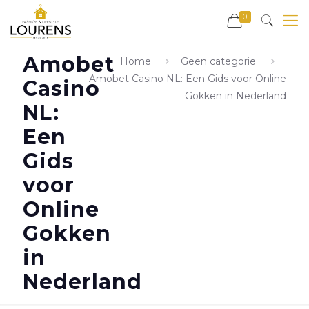
0
Amobet
Home
Geen categorie
Amobet Casino NL: Een Gids voor Online
Casino
Gokken in Nederland
NL:
Een
Gids
voor
Online
Gokken
in
Nederland