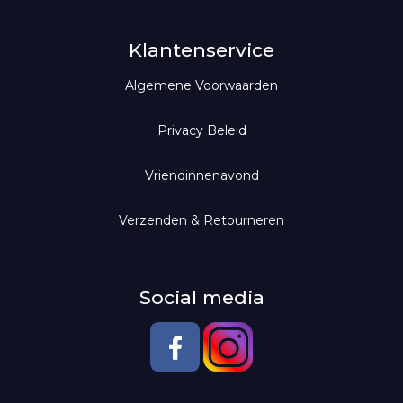
100% Leuk
Rokken
Kaarsen
Cadeaubon
Scentchips
Jeans
Klantenservice
Algemene Voorwaarden
Geurdiffusers
Jassen
Broeken
Geurolie voor diffuser
Leggings
Privacy Beleid
Scentlamp
Vriendinnenavond
Scentoil
Verzenden & Retourneren
Social media