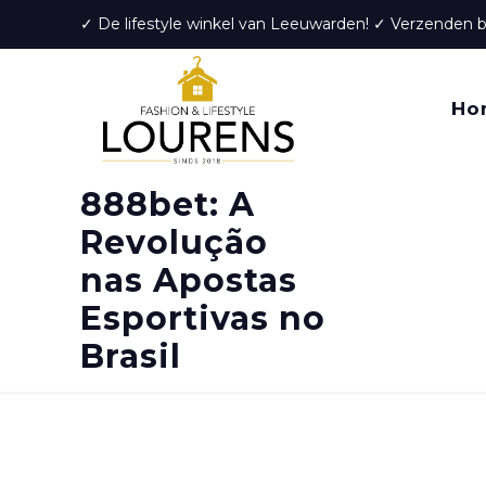
✓ De lifestyle winkel van Leeuwarden! ✓ Verzenden 
Ho
888bet: A
Revolução
nas Apostas
Esportivas no
Brasil