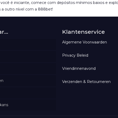
cê é iniciante, comece com depósitos mínimos baixos e explore a
 a outro nível com a 888bet!
ar…
Klantenservice
Algemene Voorwaarden
Privacy Beleid
decoratie
Vriendinnenavond
en
chting
n
Verzenden & Retourneren
arfum
s
sten
 kans
sen & geuren
en
lie met tekst
ps
en
 Leuk
arsen