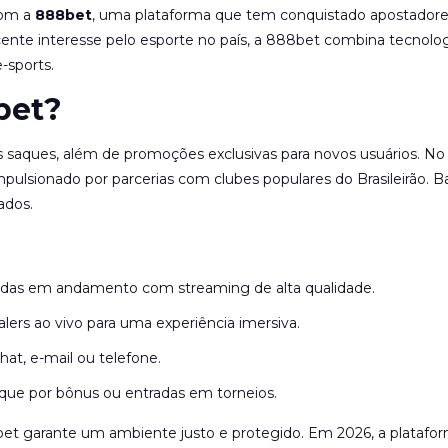
com a
888bet
, uma plataforma que tem conquistado apostadores b
cente interesse pelo esporte no país, a 888bet combina tecnol
-sports.
bet?
s saques, além de promoções exclusivas para novos usuários. No
ulsionado por parcerias com clubes populares do Brasileirão. Ba
ados.
das em andamento com streaming de alta qualidade.
alers ao vivo para uma experiência imersiva.
t, e-mail ou telefone.
ue por bônus ou entradas em torneios.
8bet garante um ambiente justo e protegido. Em 2026, a platafor