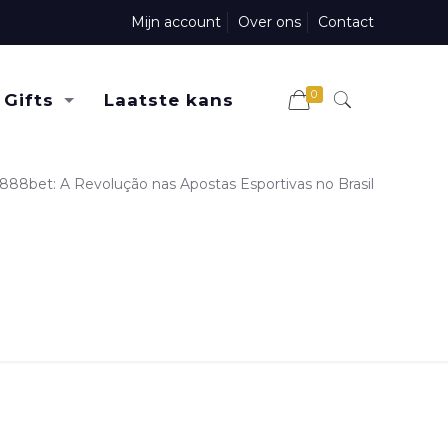
Mijn account
Over ons
Contact
0
Gifts
Laatste kans
888bet: A Revolução nas Apostas Esportivas no Brasil