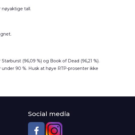
nøyaktige tall.
øgnet.
Starburst (96,09 %) og Book of Dead (96,21 %).
RTP under 90 %. Husk at høye RTP-prosenter ikke
Social media