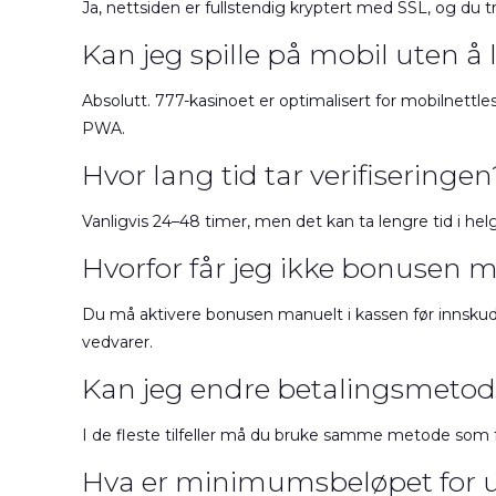
Ja, nettsiden er fullstendig kryptert med SSL, og du t
Kan jeg spille på mobil uten å
Absolutt. 777-kasinoet er optimalisert for mobilnettle
PWA.
Hvor lang tid tar verifiseringen
Vanligvis 24–48 timer, men det kan ta lengre tid i helg
Hvorfor får jeg ikke bonusen 
Du må aktivere bonusen manuelt i kassen før innskud
vedvarer.
Kan jeg endre betalingsmetode
I de fleste tilfeller må du bruke samme metode som f
Hva er minimumsbeløpet for 