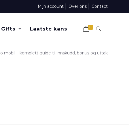
Mijn account
Over ons
Contact
0
Gifts
Laatste kans
o mobil – komplett guide til innskudd, bonus og uttak