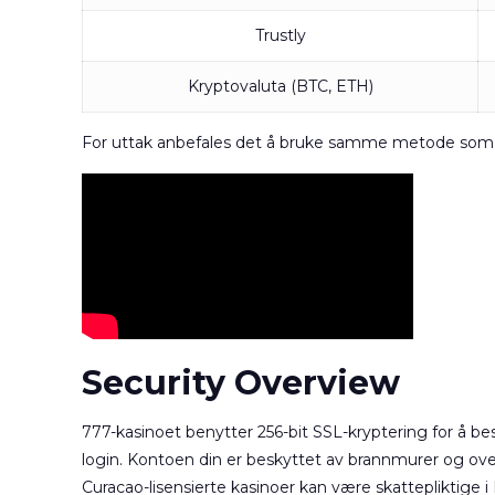
Trustly
Kryptovaluta (BTC, ETH)
For uttak anbefales det å bruke samme metode som ved
Security Overview
777-kasinoet benytter 256-bit SSL-kryptering for å be
login. Kontoen din er beskyttet av brannmurer og overv
Curacao-lisensierte kasinoer kan være skattepliktige i