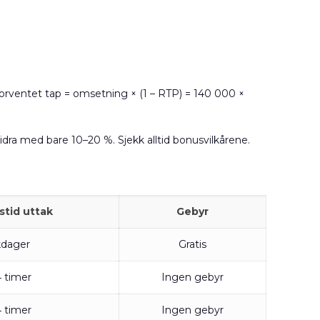
orventet tap = omsetning × (1 – RTP) = 140 000 ×
 bidra med bare 10–20 %. Sjekk alltid bonusvilkårene.
stid uttak
Gebyr
kdager
Gratis
 timer
Ingen gebyr
 timer
Ingen gebyr