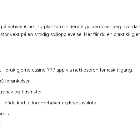
ten på enhver iGaming-plattform – denne guiden viser deg hvordan 
or vekt på en smidig spillopplevelse. Her får du en praktisk gje
bruk gjerne casino 777 app via nettleseren for rask tilgang.
gå forsinkelser.
krav og tidsfrister.
– både kort, e-lommebøker og kryptovaluta.
onus.
d.