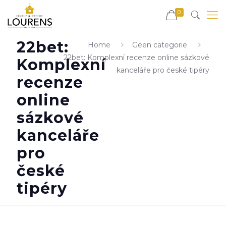
0
22bet:
Home
Geen categorie
22bet: Komplexní recenze online sázkové
Komplexní
kanceláře pro české tipéry
recenze
online
sázkové
kanceláře
pro
české
tipéry