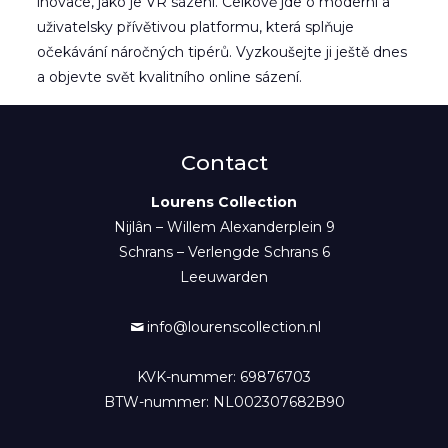
inovace, jako je VR sázení. Celkově jde o moderní a
uživatelsky přívětivou platformu, která splňuje
očekávání náročných tipérů. Vyzkoušejte ji ještě dnes
a objevte svět kvalitního online sázení.
Contact
Lourens Collection
Nijlân – Willem Alexanderplein 9
Schrans – Verlengde Schrans 6
Leeuwarden
info@lourenscollection.nl
KVK-nummer: 69876703
BTW-nummer: NL002307682B90