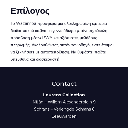
Επίλογος
Το Wazamba προσφέρει μια ολοκληρωμένη εμπειρία
διαδικτυακού καζίνο με γενναιόδωρα μπόνους, εύκολη
πρόσβαση μέσω PWA και αξιόπιστες μεθόδους
πληρωμής. Ακολουθώντας αυτόν τον οδηγό, είστε έτοιμοι
να ξεκινήσετε με αυτοπεποίθηση. Να θυμάστε: παίξτε
υπεύθυνα και διασκεδάστε!
Contact
Lourens Collection
Nijlân – Willem Alexanderplein 9
Schrans – Verlengde Schrans 6
Leeuwarden