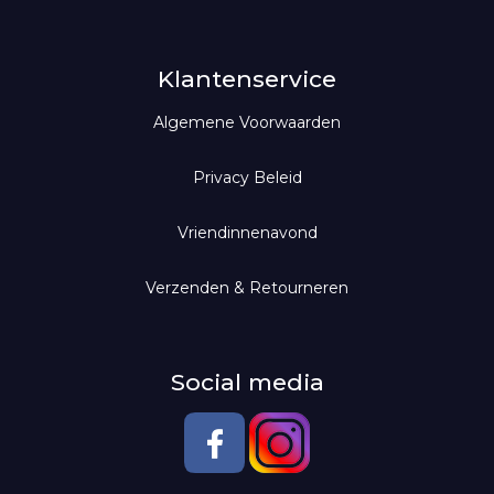
100% Leuk
Rokken
Kaarsen
Cadeaubon
Scentchips
Jeans
Klantenservice
Algemene Voorwaarden
Geurdiffusers
Jassen
Broeken
Geurolie voor diffuser
Leggings
Privacy Beleid
Scentlamp
Vriendinnenavond
Scentoil
Verzenden & Retourneren
Social media