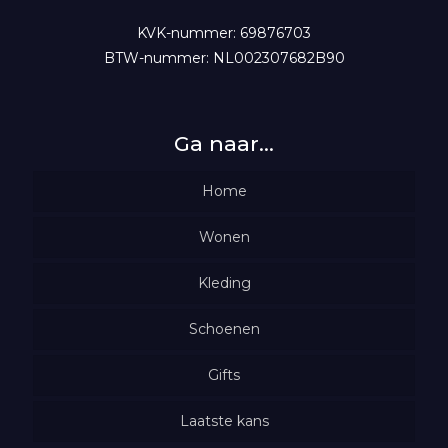
KVK-nummer: 69876703
BTW-nummer: NL002307682B90
Ga naar…
Home
Wonen
Woondecoratie
Kleding
Schoenen
Verlichting
Truien
Wasparfum
Gifts
Shirts
Vesten
Geurolie met tekst
Kaarsen & geuren
Laatste kans
Jurken
Tops