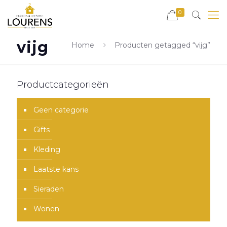
0
vijg
Home
Producten getagged “vijg”
Productcategorieën
Geen categorie
Gifts
Kleding
Laatste kans
Sieraden
Wonen