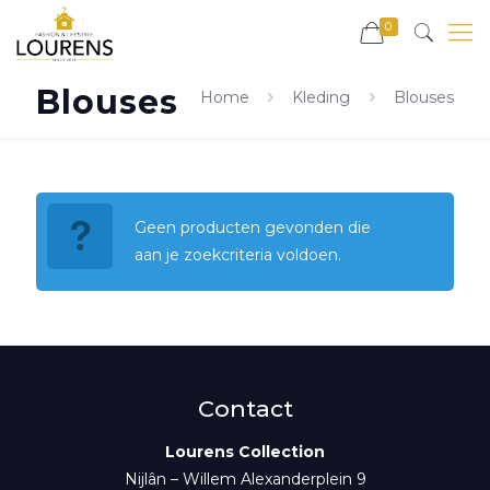
0
Blouses
Home
Kleding
Blouses
Geen producten gevonden die
aan je zoekcriteria voldoen.
Contact
Lourens Collection
Nijlân – Willem Alexanderplein 9