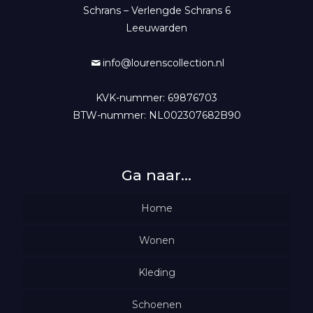
Schrans – Verlengde Schrans 6
Leeuwarden
info@lourenscollection.nl
KVK-nummer: 69876703
BTW-nummer: NL002307682B90
Ga naar…
Home
Wonen
Woondecoratie
Kleding
Schoenen
Verlichting
Truien